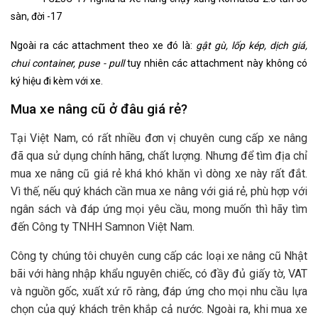
sàn, đời -17
Ngoài ra các attachment theo xe đó là:
gật gù, lốp kép, dịch giá,
chui container, puse - pull
tuy nhiên các attachment này không có
ký hiệu đi kèm với xe.
Mua xe nâng cũ ở đâu giá rẻ?
Tại Việt Nam, có rất nhiều đơn vị chuyên cung cấp xe nâng
đã qua sử dụng chính hãng, chất lượng. Nhưng để tìm địa chỉ
mua xe nâng cũ giá rẻ khá khó khăn vì dòng xe này rất đắt.
Vì thế, nếu quý khách cần mua xe nâng với giá rẻ, phù hợp với
ngân sách và đáp ứng mọi yêu cầu, mong muốn thì hãy tìm
đến Công ty TNHH Samnon Việt Nam.
Công ty chúng tôi chuyên cung cấp các loại xe nâng cũ Nhật
bãi với hàng nhập khẩu nguyên chiếc, có đầy đủ giấy tờ, VAT
và nguồn gốc, xuất xứ rõ ràng, đáp ứng cho mọi nhu cầu lựa
chọn của quý khách trên khắp cả nước. Ngoài ra, khi mua xe