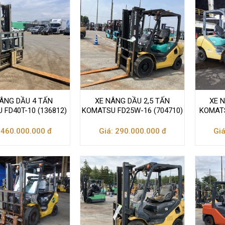
ÂNG DẦU 4 TẤN
XE NÂNG DẦU 2,5 TẤN
XE 
 FD40T-10 (136812)
KOMATSU FD25W-16 (704710)
KOMATS
 460.000.000 đ
Giá: 290.000.000 đ
Giá