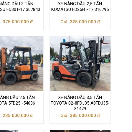
NÂNG DẦU 3 TẤN
XE NÂNG DẦU 2,5 TẤN
U FD30T-17 307840
KOMATSU FD25HT-17 316795
: 375.000.000 đ
Giá: 325.000.000 đ
NÂNG DẦU 2,5 TẤN
XE NÂNG DẦU 3,5 TẤN
OTA 5FD25 -54636
TOYOTA 02-8FDJ35 A8FDJ35-
81479
: 235.000.000 đ
Giá: 385.000.000 đ