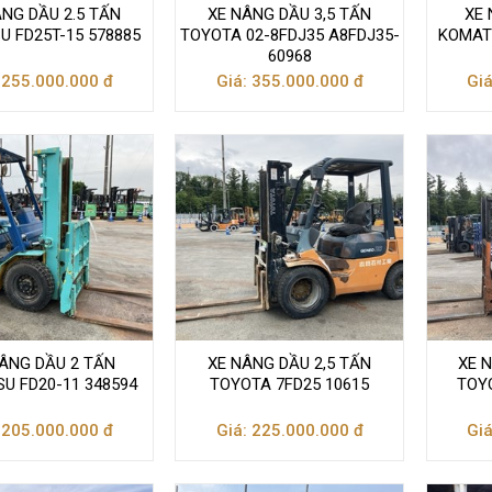
ÂNG DẦU 2.5 TẤN
XE NÂNG DẦU 3,5 TẤN
XE 
 FD25T-15 578885
TOYOTA 02-8FDJ35 A8FDJ35-
KOMATS
60968
 255.000.000 đ
Giá: 355.000.000 đ
Giá
ÂNG DẦU 2 TẤN
XE NÂNG DẦU 2,5 TẤN
XE 
U FD20-11 348594
TOYOTA 7FD25 10615
TOY
 205.000.000 đ
Giá: 225.000.000 đ
Giá