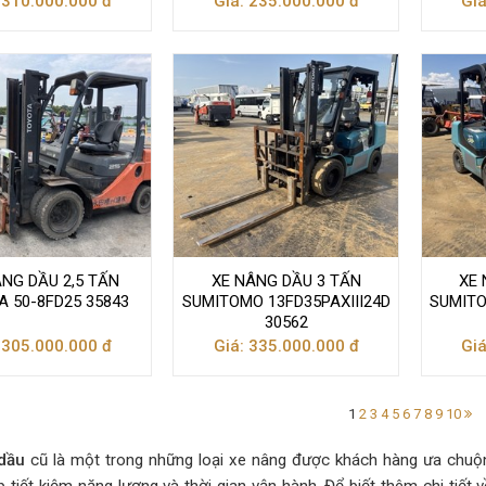
 310.000.000 đ
Giá: 235.000.000 đ
Giá
ÂNG DẦU 2,5 TẤN
XE NÂNG DẦU 3 TẤN
XE 
 50-8FD25 35843
SUMITOMO 13FD35PAXIII24D
SUMITO
30562
 305.000.000 đ
Giá: 335.000.000 đ
Giá
1
2
3
4
5
6
7
8
9
10
 dầu
cũ là một trong những loại xe nâng được khách hàng ưa chuộn