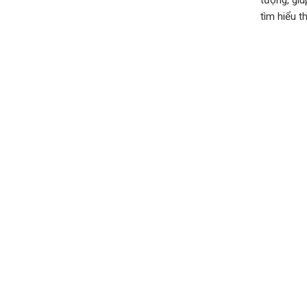
tượng, giú
tìm hiểu t