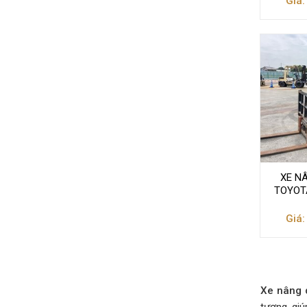
Giá:
XE N
TOYOTA
Giá:
Xe nâng