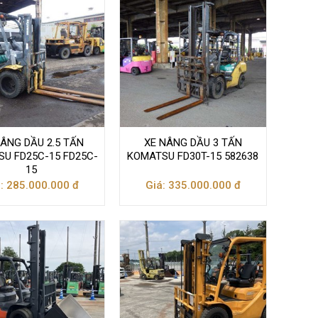
NÂNG DẦU 2.5 TẤN
XE NÂNG DẦU 3 TẤN
U FD25C-15 FD25C-
KOMATSU FD30T-15 582638
15
: 285.000.000 đ
Giá: 335.000.000 đ