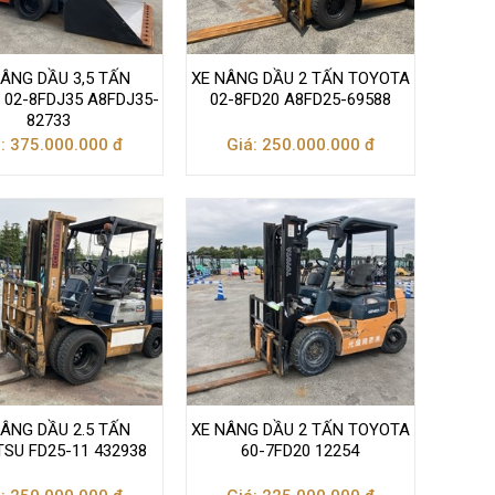
NÂNG DẦU 3,5 TẤN
XE NÂNG DẦU 2 TẤN TOYOTA
02-8FDJ35 A8FDJ35-
02-8FD20 A8FD25-69588
82733
: 375.000.000 đ
Giá: 250.000.000 đ
NÂNG DẦU 2.5 TẤN
XE NÂNG DẦU 2 TẤN TOYOTA
SU FD25-11 432938
60-7FD20 12254