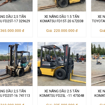
ÂNG DẦU 2,5 TẤN
XE NÂNG DẦU 1.5 TẤN
XE 
 FD25T-17 329629
KOMATSU FD15T-20 672038
TOYOTA 
 365.000.000 đ
Giá: 220.000.000 đ
Giá
ÂNG DẦU 2,5 TẤN
XE NÂNG DẦU 2.5 TẤN
XE 
 FD25T-16 741113
KOMATSU FD25L -11 475048
KOMAT