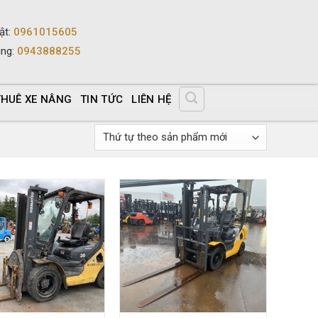
ật
:
0961015605
ùng
:
0943888255
THUÊ XE NÂNG
TIN TỨC
LIÊN HỆ