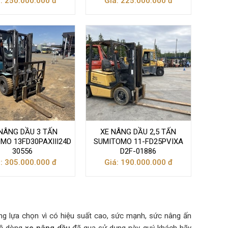
: 250.000.000 đ
Giá: 225.000.000 đ
NÂNG DẦU 3 TẤN
XE NÂNG DẦU 2,5 TẤN
MO 13FD30PAXIII24D
SUMITOMO 11-FD25PVIXA
30556
D2F-01886
: 305.000.000 đ
Giá: 190.000.000 đ
g lựa chọn vì có hiệu suất cao, sức mạnh, sức nâng ấn