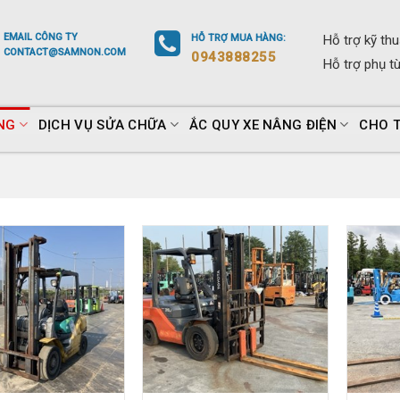
EMAIL
CÔNG TY
HỖ TRỢ
MUA HÀNG
:
Hỗ trợ
kỹ thu
CONTACT@SAMNON.COM
0943888255
Hỗ trợ
phụ t
NG
DỊCH VỤ SỬA CHỮA
ẮC QUY XE NÂNG ĐIỆN
CHO 