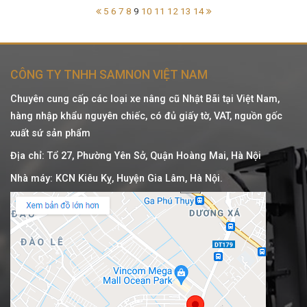
5
6
7
8
9
10
11
12
13
14
CÔNG TY TNHH SAMNON VIỆT NAM
Chuyên cung cấp các loại xe nâng cũ Nhật Bãi tại Việt Nam,
hàng nhập khẩu nguyên chiếc, có đủ giấy tờ, VAT, nguồn gốc
xuất sứ sản phẩm
Địa chỉ: Tổ 27, Phường Yên Sở, Quận Hoàng Mai, Hà Nội
Nhà máy: KCN Kiêu Kỵ, Huyện Gia Lâm, Hà Nội.