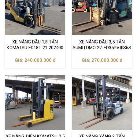
XE NÂNG DẦU 1,8 TẤN
XE NÂNG DẦU 3,5 TẤN
KOMATSU FD18T-21 202400
SUMITOMO 22-FD35PVIIIS6S
Giá: 240.000.000 đ
Giá: 270.000.000 đ
XE NÂNG ĐIỆN KOMATSU 2.5
XE NÂNG XĂNG 2 TẤN