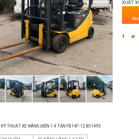
XUẤT X
Nhấ
KỸ THUẬT XE NÂNG ĐIỆN 1.4 TẤN FB14F-12 851495