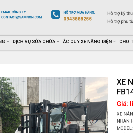
EMAIL
CÔNG TY
HỖ TRỢ
MUA HÀNG
:
Hỗ trợ
kỹ thu
CONTACT@SAMNON.COM
0943888255
Hỗ trợ
phụ t
NG
DỊCH VỤ SỬA CHỮA
ẮC QUY XE NÂNG ĐIỆN
CHO 
XE 
FB1
Giá: 
XE NÂN
NHÃN H
MODEL: