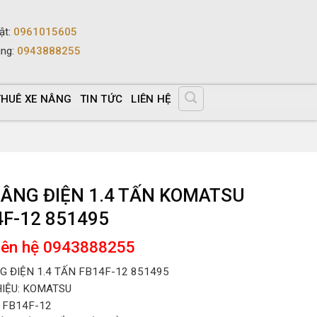
ật
:
0961015605
ùng
:
0943888255
THUÊ XE NÂNG
TIN TỨC
LIÊN HỆ
NÂNG ĐIỆN 1.4 TẤN KOMATSU
4F-12 851495
liên hệ 0943888255
G ĐIỆN 1.4 TẤN FB14F-12 851495
IỆU: KOMATSU
 FB14F-12