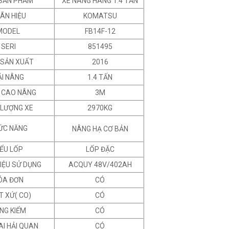
 SẢN PHẨM
XE NÂNG HÀNG 1.4 TẤN
ÃN HIỆU
KOMATSU
MODEL
FB14F-12
SERI
851495
SẢN XUẤT
2016
ẢI NÂNG
1.4 TẤN
U CAO NÂNG
3M
 LƯỢNG XE
2970KG
ỨC NĂNG
NÂNG HẠ CƠ BẢN
IỂU LỐP
LỐP ĐẶC
LIỆU SỬ DỤNG
ACQUY 48V/402AH
ÓA ĐƠN
CÓ
T XỨ( CO)
CÓ
NG KIỂM
CÓ
AI HẢI QUAN
CÓ