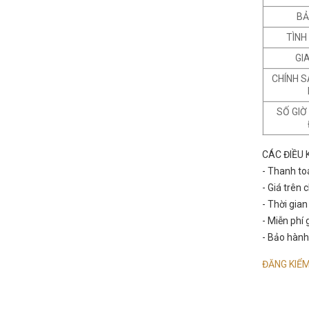
BẢ
TÌNH
GI
CHÍNH 
SỐ GIỜ
CÁC ĐIỀU 
- Thanh to
- Giá trên
- Thời gia
- Miễn phí
- Bảo hành
ĐĂNG KIỂM