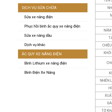
TÊN
DỊCH VỤ SỬA CHỮA
NH
Sửa xe nâng điện
Phục hồi bình ắc quy xe nâng điện
NĂM 
Sửa xe nâng dầu
T
Dịch vụ khác
CHIỀ
KHỐI
ẮC QUY XE NÂNG ĐIỆN
CH
Bình Lithium xe nâng điện
Bình Điện Xe Nâng
K
NHIÊN 
H
XUẤ
ĐĂ
TỜ KH