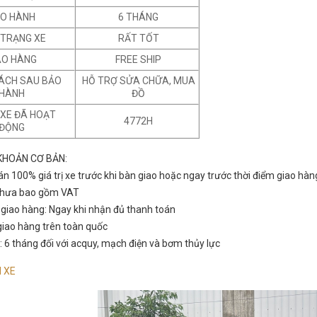
O HÀNH
6 THÁNG
 TRẠNG XE
RẤT TỐT
AO HÀNG
FREE SHIP
SÁCH SAU BẢO
HỖ TRỢ SỬA CHỮA, MUA
HÀNH
ĐỒ
 XE ĐÃ HOẠT
4772H
ĐỘNG
KHOẢN CƠ BẢN:
án 100% giá trị xe trước khi bàn giao hoặc ngay trước thời điểm giao hàn
 chưa bao gồm VAT
n giao hàng: Ngay khi nhận đủ thanh toán
 giao hàng trên toàn quốc
: 6 tháng đối với acquy, mạch điện và bơm thủy lực
 XE