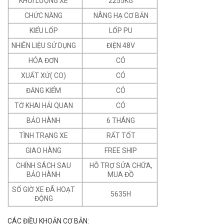
KHỐI LƯỢNG XE
2255KG
CHỨC NĂNG
NÂNG HẠ CƠ BẢN
KIỂU LỐP
LỐP PU
NHIÊN LIỆU SỬ DỤNG
ĐIỆN 48V
HÓA ĐƠN
CÓ
XUẤT XỨ( CO)
CÓ
ĐĂNG KIỂM
CÓ
TỜ KHAI HẢI QUAN
CÓ
BẢO HÀNH
6 THÁNG
TÌNH TRẠNG XE
RẤT TỐT
GIAO HÀNG
FREE SHIP
CHÍNH SÁCH SAU
HỖ TRỢ SỬA CHỮA,
BẢO HÀNH
MUA ĐỒ
SỐ GIỜ XE ĐÃ HOẠT
5635H
ĐỘNG
CÁC ĐIỀU KHOẢN CƠ BẢN: