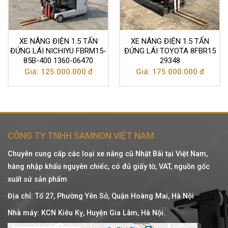
XE NÂNG ĐIỆN 1.5 TẤN
XE NÂNG ĐIỆN 1.5 TẤN
ĐỨNG LÁI NICHIYU FBRM15-
ĐỨNG LÁI TOYOTA 8FBR15
85B-400 1360-06470
29348
Giá: 125.000.000 đ
Giá: 175.000.000 đ
CÔNG TY TNHH SAMNON VIỆT NAM
Chuyên cung cấp các loại xe nâng cũ Nhật Bãi tại Việt Nam,
hàng nhập khẩu nguyên chiếc, có đủ giấy tờ, VAT, nguồn gốc
xuất sứ sản phẩm
Địa chỉ: Tổ 27, Phường Yên Sở, Quận Hoàng Mai, Hà Nội
Nhà máy: KCN Kiêu Kỵ, Huyện Gia Lâm, Hà Nội.