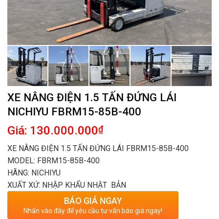
XE NÂNG ĐIỆN 1.5 TẤN ĐỨNG LÁI
NICHIYU FBRM15-85B-400
Giá: 130.000.000
₫
XE NÂNG ĐIỆN 1.5 TẤN ĐỨNG LÁI FBRM15-85B-400
MODEL: FBRM15-85B-400
HÃNG: NICHIYU
XUẤT XỨ: NHẬP KHẨU NHẬT BẢN
BÁO GIÁ NGAY
Nhấn vào đây để yêu cầu tư vấn báo giá ngay!