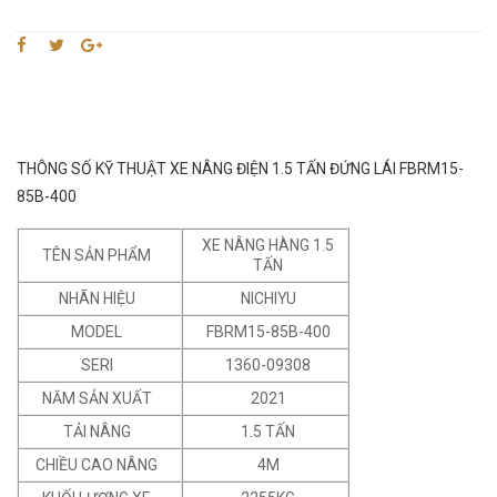
THÔNG SỐ KỸ THUẬT XE NÂNG ĐIỆN 1.5 TẤN ĐỨNG LÁI FBRM15-
85B-400
XE NÂNG HÀNG 1.5
TÊN SẢN PHẨM
TẤN
NHÃN HIỆU
NICHIYU
MODEL
FBRM15-85B-400
SERI
1360-09308
NĂM SẢN XUẤT
2021
TẢI NÂNG
1.5 TẤN
CHIỀU CAO NÂNG
4M