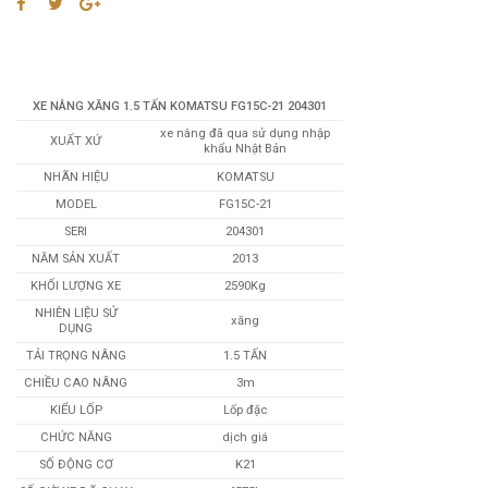
XE NÂNG XĂNG 1.5 TẤN KOMATSU FG15C-21 204301
xe nâng đã qua sử dụng nhập
XUẤT XỨ
khẩu Nhật Bản
NHÃN HIỆU
KOMATSU
MODEL
FG15C-21
SERI
204301
NĂM SẢN XUẤT
2013
KHỐI LƯỢNG XE
2590Kg
NHIÊN LIỆU SỬ
xăng
DỤNG
TẢI TRỌNG NÂNG
1.5 TẤN
CHIỀU CAO NÂNG
3m
KIỂU LỐP
Lốp đặc
CHỨC NĂNG
dịch giá
SỐ ĐỘNG CƠ
K21