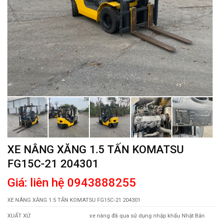
XE NÂNG XĂNG 1.5 TẤN KOMATSU
FG15C-21 204301
Giá: liên hệ 0943888255
XE NÂNG XĂNG 1.5 TẤN KOMATSU FG15C-21 204301
XUẤT XỨ
xe nâng đã qua sử dụng nhập khẩu Nhật Bản