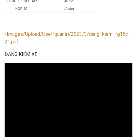
SỐ GIỜ XE ĐÃ CHẠY
4575h
HỘP SỐ
số sàn
/Images/Upload/User/quantri/2023/3/dang_kiem_fg15c-
21.pdf
ĐĂNG KIỂM XE