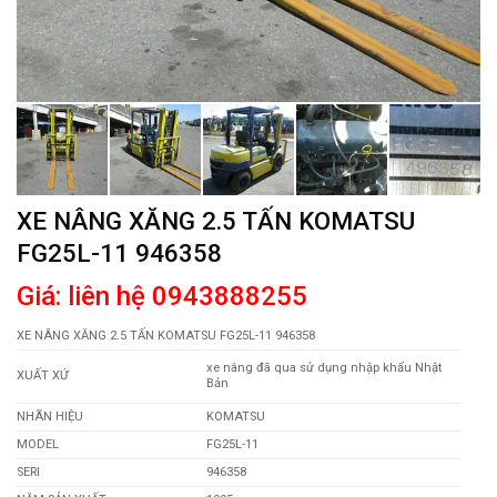
XE NÂNG XĂNG 2.5 TẤN KOMATSU
FG25L-11 946358
Giá: liên hệ 0943888255
XE NÂNG XĂNG 2.5 TẤN KOMATSU FG25L-11 946358
xe nâng đã qua sử dụng nhập khẩu Nhật
XUẤT XỨ
Bản
NHÃN HIỆU
KOMATSU
MODEL
FG25L-11
SERI
946358