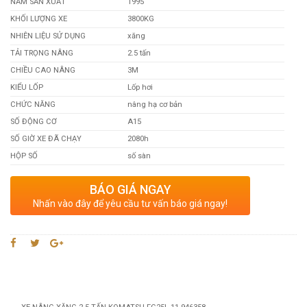
NĂM SẢN XUẤT
1995
KHỐI LƯỢNG XE
3800KG
NHIÊN LIỆU SỬ DỤNG
xăng
TẢI TRỌNG NÂNG
2.5 tấn
CHIỀU CAO NÂNG
3M
KIỂU LỐP
Lốp hơi
CHỨC NĂNG
nâng hạ cơ bản
SỐ ĐỘNG CƠ
A15
SỐ GIỜ XE ĐÃ CHẠY
2080h
HỘP SỐ
số sàn
BÁO GIÁ NGAY
Nhấn vào đây để yêu cầu tư vấn báo giá ngay!