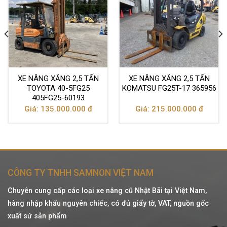
XE NÂNG XĂNG 2,5 TẤN
XE NÂNG XĂNG 2,5 TẤN
TOYOTA 40-5FG25
KOMATSU FG25T-17 365956
405FG25-60193
Giá: 135.000.000 đ
Giá: 215.000.000 đ
CÔNG TY TNHH SAMNON VIỆT NAM
Chuyên cung cấp các loại xe nâng cũ Nhật Bãi tại Việt Nam,
hàng nhập khẩu nguyên chiếc, có đủ giấy tờ, VAT, nguồn gốc
xuất sứ sản phẩm