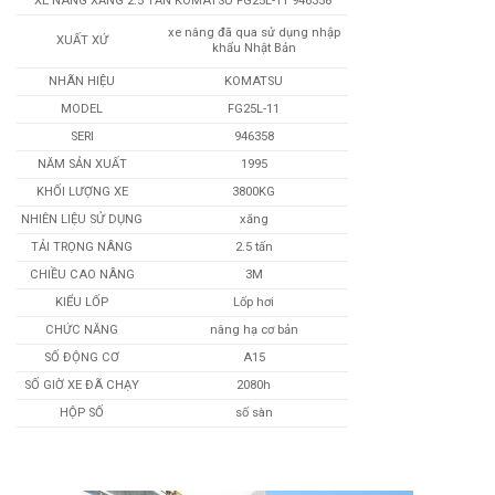
XE NÂNG XĂNG 2.5 TẤN KOMATSU FG25L-11 946358
xe nâng đã qua sử dụng nhập
XUẤT XỨ
khẩu Nhật Bản
NHÃN HIỆU
KOMATSU
MODEL
FG25L-11
SERI
946358
NĂM SẢN XUẤT
1995
KHỐI LƯỢNG XE
3800KG
NHIÊN LIỆU SỬ DỤNG
xăng
TẢI TRỌNG NÂNG
2.5 tấn
CHIỀU CAO NÂNG
3M
KIỂU LỐP
Lốp hơi
CHỨC NĂNG
nâng hạ cơ bản
SỐ ĐỘNG CƠ
A15
SỐ GIỜ XE ĐÃ CHẠY
2080h
HỘP SỐ
số sàn