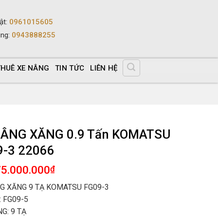
ật
:
0961015605
ùng
:
0943888255
THUÊ XE NÂNG
TIN TỨC
LIÊN HỆ
NÂNG XĂNG 0.9 Tấn KOMATSU
9-3 22066
75.000.000
₫
G XĂNG 9 TẠ KOMATSU FG09-3
 FG09-5
G: 9 TẠ