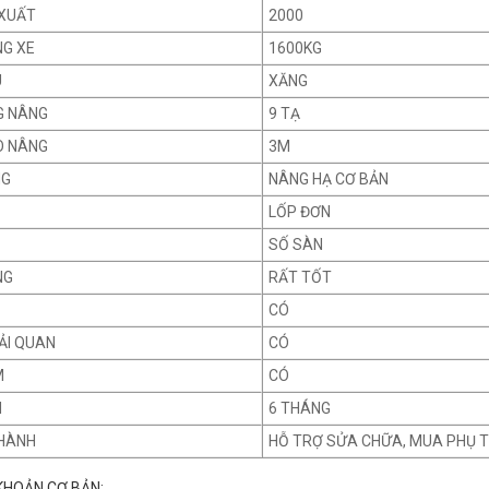
XUẤT
2000
NG XE
1600KG
U
XĂNG
G NÂNG
9 TẠ
O NÂNG
3M
NG
NÂNG HẠ CƠ BẢN
LỐP ĐƠN
SỐ SÀN
NG
RẤT TỐT
CÓ
ẢI QUAN
CÓ
M
CÓ
H
6 THÁNG
HÀNH
HỖ TRỢ SỬA CHỮA, MUA PHỤ 
KHOẢN CƠ BẢN: