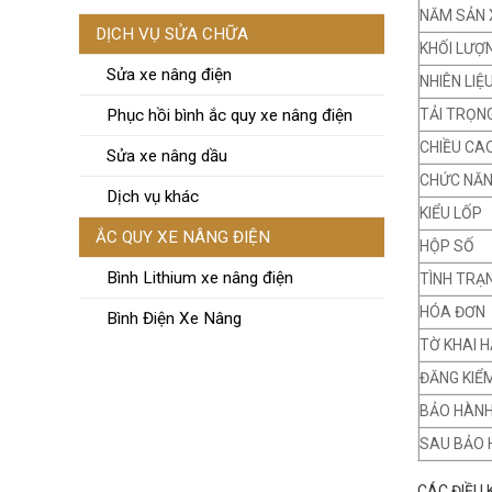
NĂM SẢN 
DỊCH VỤ SỬA CHỮA
KHỐI LƯỢ
Sửa xe nâng điện
NHIÊN LIỆ
TẢI TRỌN
Phục hồi bình ắc quy xe nâng điện
CHIỀU CA
Sửa xe nâng dầu
CHỨC NĂ
Dịch vụ khác
KIỂU LỐP
ẮC QUY XE NÂNG ĐIỆN
HỘP SỐ
Bình Lithium xe nâng điện
TÌNH TRẠ
HÓA ĐƠN
Bình Điện Xe Nâng
TỜ KHAI H
ĐĂNG KIỂ
BẢO HÀN
SAU BẢO 
CÁC ĐIỀU 