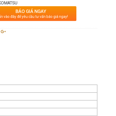
 KOMATSU
BÁO GIÁ NGAY
n vào đây để yêu cầu tư vấn báo giá ngay!