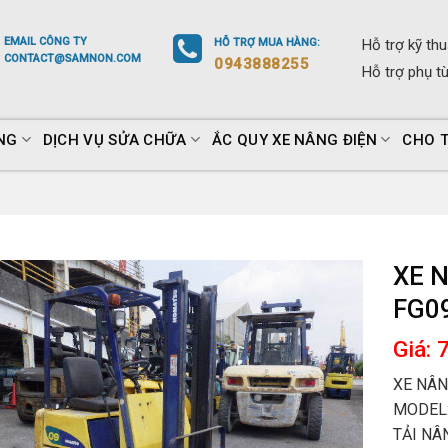
EMAIL
CÔNG TY
HỖ TRỢ
MUA HÀNG
:
Hỗ trợ
kỹ thu
CONTACT@SAMNON.COM
0943888255
Hỗ trợ
phụ t
NG
DỊCH VỤ SỬA CHỮA
ẮC QUY XE NÂNG ĐIỆN
CHO 
XE 
FG0
Giá: 
XE NÂN
MODEL:
TẢI NÂN