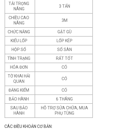
TẢI TRỌNG
3 TẤN
NÂNG
CHIỀU CAO
3M
NÂNG
CHỨC NĂNG
GẬT GÙ
KIỂU LỐP
LỐP KÉP
HỘP SỐ
SỐ SÀN
TÌNH TRẠNG
RẤT TỐT
HÓA ĐƠN
CÓ
TỜ KHAI HẢI
CÓ
QUAN
ĐĂNG KIỂM
CÓ
BẢO HÀNH
6 THÁNG
SAU BẢO
HỖ TRỢ SỬA CHỮA, MUA
HÀNH
PHỤ TÙNG
CÁC ĐIỀU KHOẢN CƠ BẢN: