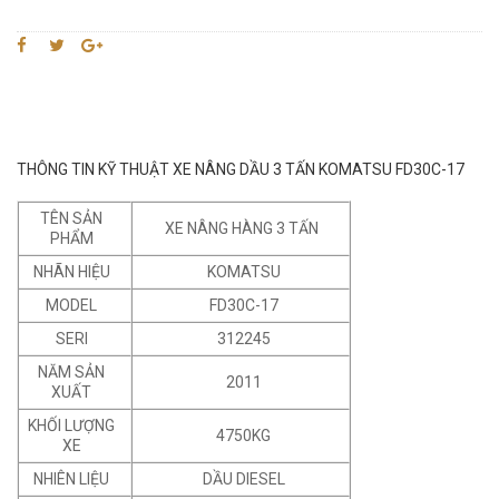
THÔNG TIN KỸ THUẬT XE NÂNG DẦU 3 TẤN KOMATSU FD30C-17
TÊN SẢN
XE NÂNG HÀNG 3 TẤN
PHẨM
NHÃN HIỆU
KOMATSU
MODEL
FD30C-17
SERI
312245
NĂM SẢN
2011
XUẤT
KHỐI LƯỢNG
4750KG
XE
NHIÊN LIỆU
DẦU DIESEL