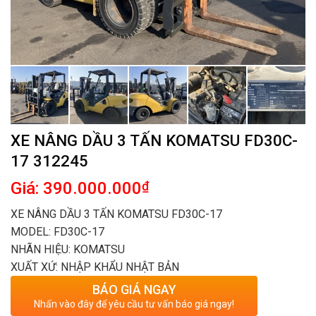
XE NÂNG DẦU 3 TẤN KOMATSU FD30C-
17 312245
Giá: 390.000.000
₫
XE NÂNG DẦU 3 TẤN KOMATSU FD30C-17
MODEL: FD30C-17
NHÃN HIỆU: KOMATSU
XUẤT XỨ: NHẬP KHẨU NHẬT BẢN
BÁO GIÁ NGAY
Nhấn vào đây để yêu cầu tư vấn báo giá ngay!