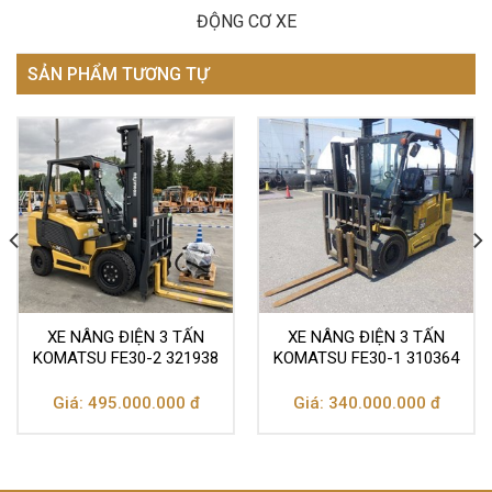
ĐỘNG CƠ XE
SẢN PHẨM TƯƠNG TỰ
XE NÂNG ĐIỆN 3 TẤN
XE NÂNG ĐIỆN 3 TẤN
KOMATSU FE30-2 321938
KOMATSU FE30-1 310364
Giá: 495.000.000 đ
Giá: 340.000.000 đ