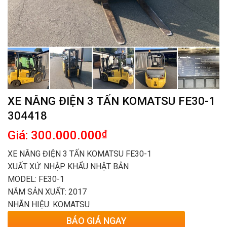
XE NÂNG ĐIỆN 3 TẤN KOMATSU FE30-1
304418
Giá: 300.000.000
₫
XE NÂNG ĐIỆN 3 TẤN KOMATSU FE30-1
XUẤT XỨ: NHẬP KHẨU NHẬT BẢN
MODEL: FE30-1
NĂM SẢN XUẤT: 2017
NHÃN HIỆU: KOMATSU
BÁO GIÁ NGAY