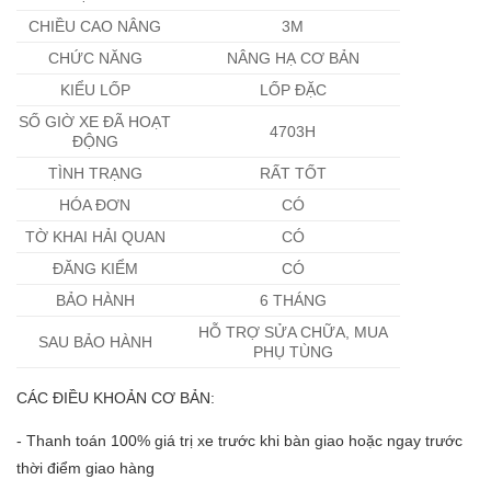
CHIỀU CAO NÂNG
3M
CHỨC NĂNG
NÂNG HẠ CƠ BẢN
KIỂU LỐP
LỐP ĐẶC
SỐ GIỜ XE ĐÃ HOẠT
4703H
ĐỘNG
TÌNH TRẠNG
RẤT TỐT
HÓA ĐƠN
CÓ
TỜ KHAI HẢI QUAN
CÓ
ĐĂNG KIỂM
CÓ
BẢO HÀNH
6 THÁNG
HỖ TRỢ SỬA CHỮA, MUA
SAU BẢO HÀNH
PHỤ TÙNG
CÁC ĐIỀU KHOẢN CƠ BẢN:
- Thanh toán 100% giá trị xe trước khi bàn giao hoặc ngay trước
thời điểm giao hàng