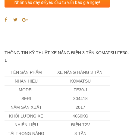
Nhấn vào đây để yêu cầu tư vấn báo giá ngay!
THÔNG TIN KỸ THUẬT XE NÂNG ĐIỆN 3 TẤN KOMATSU FE30-
1
TÊN SẢN PHẨM
XE NÂNG HÀNG 3 TẤN
NHÃN HIỆU
KOMATSU
MODEL
FE30-1
SERI
304418
NĂM SẢN XUẤT
2017
KHỐI LƯỢNG XE
4660KG
NHIÊN LIỆU
ĐIỆN 72V
TẢI TRỌNG NÂNG
3 TẤN