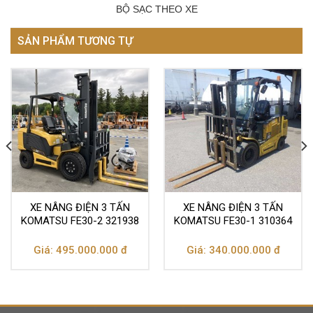
BỘ SẠC THEO XE
SẢN PHẨM TƯƠNG TỰ
XE NÂNG ĐIỆN 3 TẤN
XE NÂNG ĐIỆN 3 TẤN
KOMATSU FE30-2 321938
KOMATSU FE30-1 310364
Giá: 495.000.000 đ
Giá: 340.000.000 đ