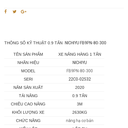
THÔNG SỐ KỸ THUẬT 0.9 TẤN
NICHIYU
FB9PN-80-300
TÊN SẢN PHẨM
XE NÂNG HÀNG 1 TẤN
NHÃN HIỆU
NICHIYU
MODEL
FB9PN-80-300
SERI
22C0-02532
NĂM SẢN XUẤT
2020
TẢI NÂNG
0.9 TẤN
CHIỀU CAO NÂNG
3M
KHỐI LƯỢNG XE
2630KG
CHỨC NĂNG
nâng hạ cơ bản