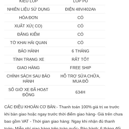
KIỂU LỐP
LỐP PU
NHIÊN LIỆU SỬ DỤNG
ĐIỆN 48V/402Ah
HÓA ĐƠN
CÓ
XUẤT XỨ( CO)
CÓ
ĐĂNG KIỂM
CÓ
TỜ KHAI HẢI QUAN
CÓ
BẢO HÀNH
6 THÁNG
TÌNH TRẠNG XE
RẤT TỐT
GIAO HÀNG
FREE SHIP
CHÍNH SÁCH SAU BẢO
HỖ TRỢ SỬA CHỮA,
HÀNH
MUA ĐỒ
SỐ GIỜ XE ĐÃ HOẠT
634H
ĐỘNG
CÁC ĐIỀU KHOẢN CƠ BẢN:- Thanh toán 100% giá trị xe trước
khi bàn giao hoặc ngay trước thời điểm giao hàng- Giá trên chưa
bao gồm VAT - Thời gian giao hàng: Ngay khi nhận đủ thanh
toán- Miễn phí giao hàng trên toàn quốc- Bảo hành: 6 tháng đối