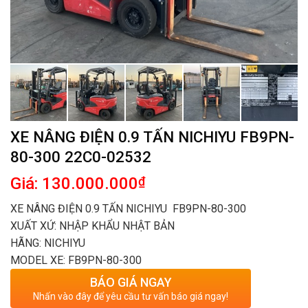
XE NÂNG ĐIỆN 0.9 TẤN NICHIYU FB9PN-
80-300 22C0-02532
Giá: 130.000.000
₫
XE NÂNG ĐIỆN 0.9 TẤN NICHIYU FB9PN-80-300
XUẤT XỨ: NHẬP KHẨU NHẬT BẢN
HÃNG: NICHIYU
MODEL XE: FB9PN-80-300
BÁO GIÁ NGAY
Nhấn vào đây để yêu cầu tư vấn báo giá ngay!