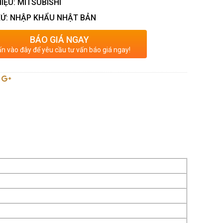
IỆU: MITSUBISHI
Ứ: NHẬP KHẨU NHẬT BẢN
BÁO GIÁ NGAY
n vào đây để yêu cầu tư vấn báo giá ngay!