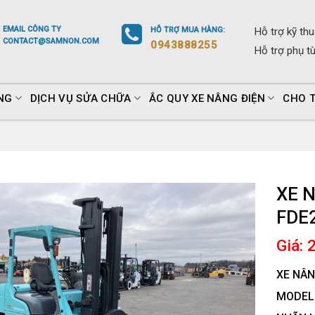
EMAIL
CÔNG TY
HỖ TRỢ
MUA HÀNG
:
Hỗ trợ
kỹ thu
CONTACT@SAMNON.COM
0943888255
Hỗ trợ
phụ t
NG
DỊCH VỤ SỬA CHỮA
ẮC QUY XE NÂNG ĐIỆN
CHO 
XE 
FDE
Giá: 
XE NÂN
MODEL: