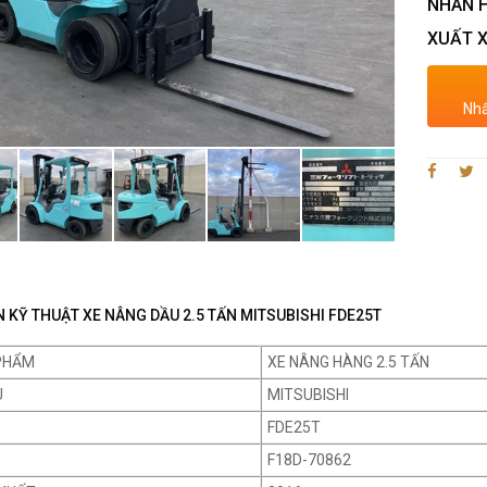
NHÃN H
XUẤT X
Nhấ
 KỸ THUẬT XE NÂNG DẦU 2.5 TẤN MITSUBISHI FDE25T
PHẨM
XE NÂNG HÀNG 2.5 TẤN
U
MITSUBISHI
FDE25T
F18D-70862