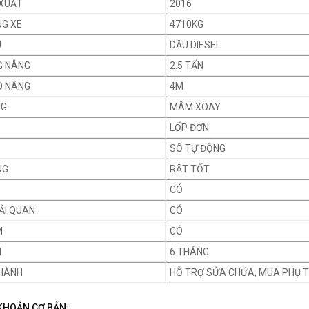
XUẤT
2016
NG XE
4710KG
U
DẦU DIESEL
G NÂNG
2.5 TẤN
O NÂNG
4M
NG
MÂM XOAY
LỐP ĐƠN
SỐ TỰ ĐỘNG
NG
RẤT TỐT
CÓ
ẢI QUAN
CÓ
M
CÓ
H
6 THÁNG
HÀNH
HỖ TRỢ SỬA CHỮA, MUA PHỤ 
 KHOẢN CƠ BẢN: