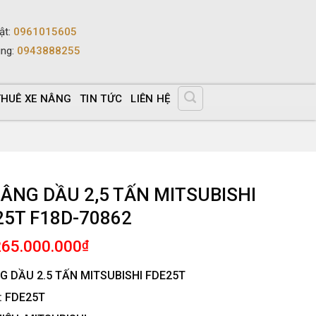
ật
:
0961015605
ùng
:
0943888255
THUÊ XE NÂNG
TIN TỨC
LIÊN HỆ
NÂNG DẦU 2,5 TẤN MITSUBISHI
25T F18D-70862
265.000.000
₫
G DẦU 2.5 TẤN MITSUBISHI FDE25T
 FDE25T