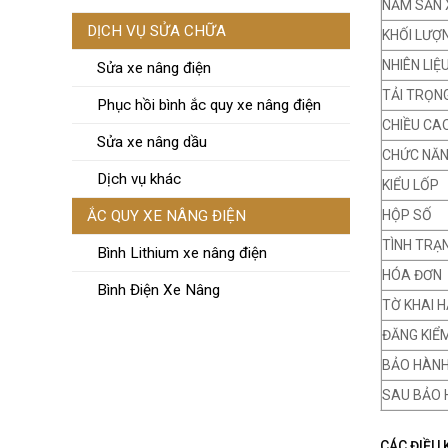
NĂM SẢN 
DỊCH VỤ SỬA CHỮA
KHỐI LƯỢ
NHIÊN LIỆ
Sửa xe nâng điện
TẢI TRỌN
Phục hồi bình ắc quy xe nâng điện
CHIỀU CA
Sửa xe nâng dầu
CHỨC NĂ
Dịch vụ khác
KIỂU LỐP
ẮC QUY XE NÂNG ĐIỆN
HỘP SỐ
TÌNH TRẠ
Bình Lithium xe nâng điện
HÓA ĐƠN
Bình Điện Xe Nâng
TỜ KHAI H
ĐĂNG KIỂ
BẢO HÀN
SAU BẢO 
CÁC ĐIỀU