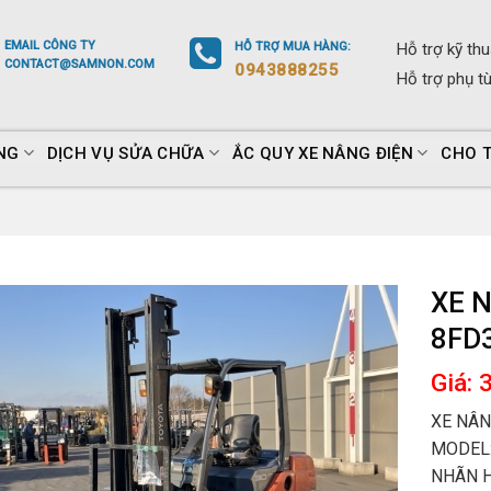
EMAIL
CÔNG TY
HỖ TRỢ
MUA HÀNG
:
Hỗ trợ
kỹ thu
CONTACT@SAMNON.COM
0943888255
Hỗ trợ
phụ t
NG
DỊCH VỤ SỬA CHỮA
ẮC QUY XE NÂNG ĐIỆN
CHO 
XE 
8FD
Giá: 
XE NÂN
MODEL:
NHÃN H