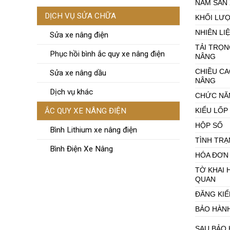
NĂM SẢN
DỊCH VỤ SỬA CHỮA
KHỐI LƯ
NHIÊN LI
Sửa xe nâng điện
TẢI TRỌN
Phục hồi bình ắc quy xe nâng điện
NÂNG
CHIỀU CA
Sửa xe nâng dầu
NÂNG
Dịch vụ khác
CHỨC NĂ
ẮC QUY XE NÂNG ĐIỆN
KIỂU LỐP
HỘP SỐ
Bình Lithium xe nâng điện
TÌNH TR
Bình Điện Xe Nâng
HÓA ĐƠN
TỜ KHAI 
QUAN
ĐĂNG KI
BẢO HÀN
SAU BẢO