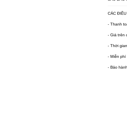
CÁC ĐIỀU
- Thanh to
- Giá trê
- Thời gia
- Miễn phí
- Bảo hành