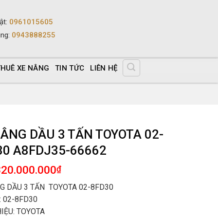
ật
:
0961015605
ùng
:
0943888255
THUÊ XE NÂNG
TIN TỨC
LIÊN HỆ
NÂNG DẦU 3 TẤN TOYOTA 02-
30 A8FDJ35-66662
320.000.000
₫
G DẦU 3 TẤN TOYOTA 02-8FD30
 02-8FD30
IỆU: TOYOTA