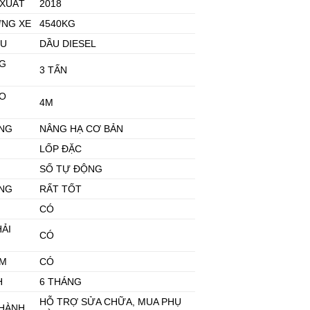
 XUẤT
2018
ỢNG XE
4540KG
ỆU
DẦU DIESEL
G
3 TẤN
O
4M
NG
NÂNG HẠ CƠ BẢN
LỐP ĐẶC
SỐ TỰ ĐỘNG
ẠNG
RẤT TỐT
CÓ
HẢI
CÓ
ỂM
CÓ
H
6 THÁNG
HỖ TRỢ SỬA CHỮA, MUA PHỤ
 HÀNH