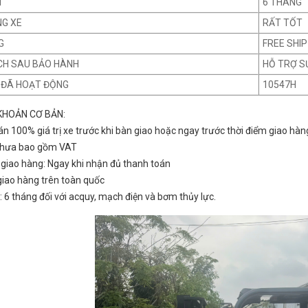
H
6 THÁNG
NG XE
RẤT TỐT
G
FREE SHIP
CH SAU BẢO HÀNH
HỖ TRỢ S
E ĐÃ HOẠT ĐỘNG
10547H
KHOẢN CƠ BẢN:
án 100% giá trị xe trước khi bàn giao hoặc ngay trước thời điểm giao hàn
 chưa bao gồm VAT
n giao hàng: Ngay khi nhận đủ thanh toán
 giao hàng trên toàn quốc
: 6 tháng đối với acquy, mạch điện và bơm thủy lực.