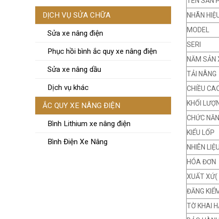
TÊN SẢN 
DỊCH VỤ SỬA CHỮA
NHÃN HIỆ
MODEL
Sửa xe nâng điện
SERI
Phục hồi bình ắc quy xe nâng điện
NĂM SẢN 
Sửa xe nâng dầu
TẢI NÂNG
Dịch vụ khác
CHIỀU CA
KHỐI LƯỢ
ẮC QUY XE NÂNG ĐIỆN
CHỨC NĂ
Bình Lithium xe nâng điện
KIỂU LỐP
Bình Điện Xe Nâng
NHIÊN LIỆ
HÓA ĐƠN
XUẤT XỨ(
ĐĂNG KIỂ
TỜ KHAI H