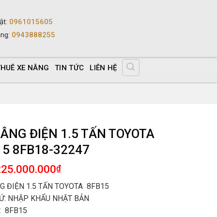
ật
:
0961015605
ùng
:
0943888255
THUÊ XE NÂNG
TIN TỨC
LIÊN HỆ
NÂNG ĐIỆN 1.5 TẤN TOYOTA
15 8FB18-32247
225.000.000
₫
G ĐIỆN 1.5 TẤN TOYOTA 8FB15
Ứ: NHẬP KHẨU NHẬT BẢN
: 8FB15