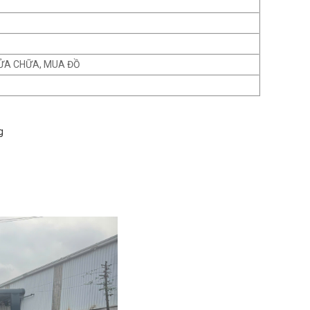
ỬA CHỮA, MUA ĐỒ
g