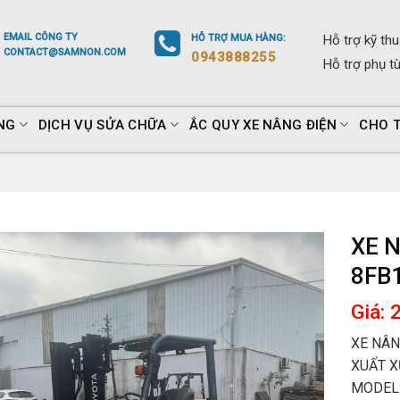
EMAIL
CÔNG TY
HỖ TRỢ
MUA HÀNG
:
Hỗ trợ
kỹ thu
CONTACT@SAMNON.COM
0943888255
Hỗ trợ
phụ t
NG
DỊCH VỤ SỬA CHỮA
ẮC QUY XE NÂNG ĐIỆN
CHO 
XE 
8FB
Giá: 
XE NÂN
XUẤT X
MODEL