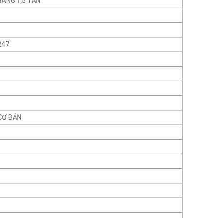
HÀNG 1,5 TẤN
247
CƠ BẢN