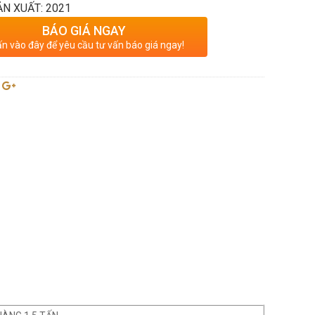
N XUẤT: 2021
BÁO GIÁ NGAY
n vào đây để yêu cầu tư vấn báo giá ngay!