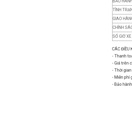
BẢO HÀN
TÌNH TRẠ
GIAO HÀN
CHÍNH SÁ
SỐ GIỜ X
CÁC ĐIỀU 
- Thanh to
- Giá trên
- Thời gia
- Miễn phí
- Bảo hành