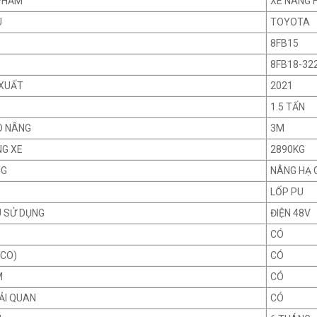
PHẨM
XE NÂNG 
U
TOYOTA
8FB15
8FB18-32
XUẤT
2021
1.5 TẤN
O NÂNG
3M
NG XE
2890KG
NG
NÂNG HẠ 
LỐP PU
U SỬ DỤNG
ĐIỆN 48V
CÓ
 CO)
CÓ
M
CÓ
ẢI QUAN
CÓ