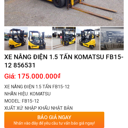
XE NÂNG ĐIỆN 1.5 TẤN KOMATSU FB15-
12 856531
Giá: 175.000.000
₫
XE NÂNG ĐIỆN 1.5 TẤN FB15-12
NHÃN HIỆU: KOMATSU
MODEL: FB15-12
XUẤT XỨ: NHẬP KHẨU NHẬT BẢN
BÁO GIÁ NGAY
Nhấn vào đây để yêu cầu tư vấn báo giá ngay!