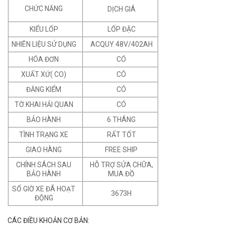
CHỨC NĂNG
DỊCH GIÁ
KIỂU LỐP
LỐP ĐẶC
NHIÊN LIỆU SỬ DỤNG
ACQUY 48V/402AH
HÓA ĐƠN
CÓ
XUẤT XỨ( CO)
CÓ
ĐĂNG KIỂM
CÓ
TỜ KHAI HẢI QUAN
CÓ
BẢO HÀNH
6 THÁNG
TÌNH TRẠNG XE
RẤT TỐT
GIAO HÀNG
FREE SHIP
CHÍNH SÁCH SAU
HỖ TRỢ SỬA CHỮA,
BẢO HÀNH
MUA ĐỒ
SỐ GIỜ XE ĐÃ HOẠT
3673H
ĐỘNG
CÁC ĐIỀU KHOẢN CƠ BẢN: