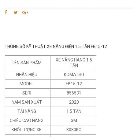
THÔNG SỐ KỸ THUẬT XE NÂNG ĐIỆN 1.5 TẤN FB15-12
XE NÂNG HÀNG 1.5
TÊN SẢN PHẨM
TẤN
NHÃN HIỆU
KOMATSU
MODEL
FB15-12
SERI
856531
NĂM SẢN XUẤT
2020
TẢI NÂNG
1.5 TẤN
CHIỀU CAO NÂNG
3M
KHỐI LƯỢNG XE
3080KG