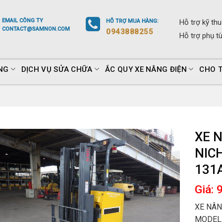
EMAIL
CÔNG TY
HỖ TRỢ
MUA HÀNG
:
Hỗ trợ
kỹ thu
CONTACT@SAMNON.COM
0943888255
Hỗ trợ
phụ t
NG
DỊCH VỤ SỬA CHỮA
ẮC QUY XE NÂNG ĐIỆN
CHO 
XE N
NIC
131
Giá: 
XE NÂN
MODEL