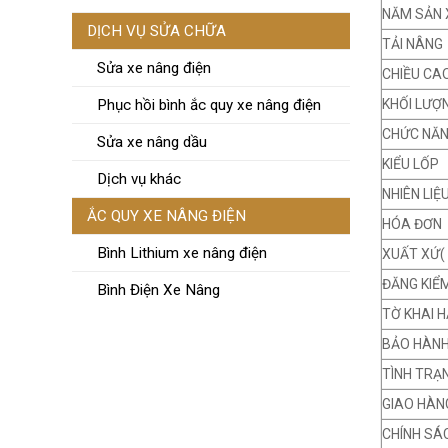
NĂM SẢN 
DỊCH VỤ SỬA CHỮA
TẢI NÂNG
Sửa xe nâng điện
CHIỀU CA
KHỐI LƯỢ
Phục hồi bình ắc quy xe nâng điện
CHỨC NĂ
Sửa xe nâng dầu
KIỂU LỐP
Dịch vụ khác
NHIÊN LIỆ
ẮC QUY XE NÂNG ĐIỆN
HÓA ĐƠN
Bình Lithium xe nâng điện
XUẤT XỨ(
ĐĂNG KIỂ
Bình Điện Xe Nâng
TỜ KHAI H
BẢO HÀN
TÌNH TRẠ
GIAO HÀN
CHÍNH SÁ