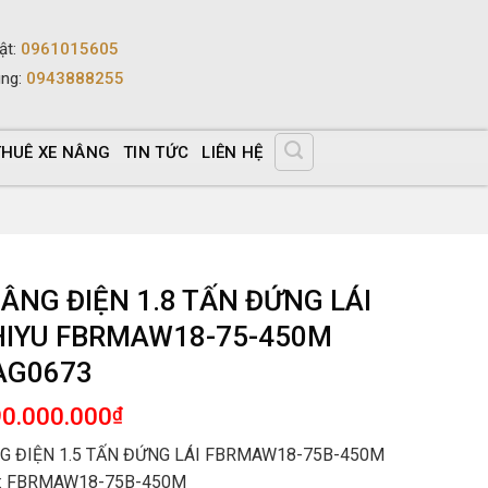
ật
:
0961015605
ùng
:
0943888255
THUÊ XE NÂNG
TIN TỨC
LIÊN HỆ
ÂNG ĐIỆN 1.8 TẤN ĐỨNG LÁI
HIYU FBRMAW18-75-450M
AG0673
90.000.000
₫
G ĐIỆN 1.5 TẤN ĐỨNG LÁI FBRMAW18-75B-450M
: FBRMAW18-75B-450M