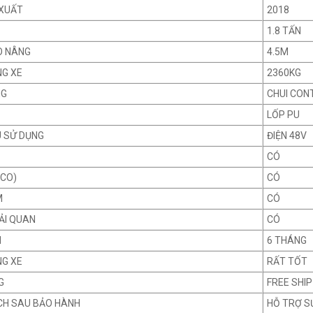
XUẤT
2018
1.8 TẤN
O NÂNG
4.5M
NG XE
2360KG
NG
CHUI CONT
LỐP PU
U SỬ DỤNG
ĐIỆN 48V
CÓ
 CO)
CÓ
M
CÓ
ẢI QUAN
CÓ
H
6 THÁNG
NG XE
RẤT TỐT
G
FREE SHIP
CH SAU BẢO HÀNH
HỖ TRỢ S