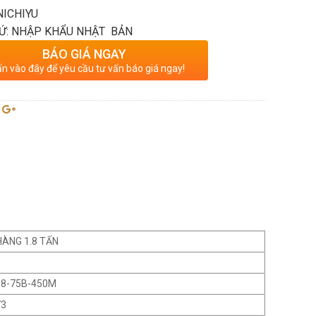
NICHIYU
Ứ: NHẬP KHẨU NHẬT BẢN
BÁO GIÁ NGAY
n vào đây để yêu cầu tư vấn báo giá ngay!
HÀNG 1.8 TẤN
8-75B-450M
73