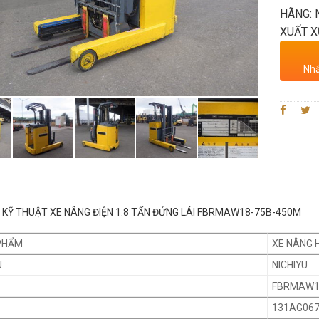
HÃNG: 
XUẤT X
Nhấ
KỸ THUẬT XE NÂNG ĐIỆN 1.8 TẤN ĐỨNG LÁI FBRMAW18-75B-450M
PHẨM
XE NÂNG 
U
NICHIYU
FBRMAW1
131AG06