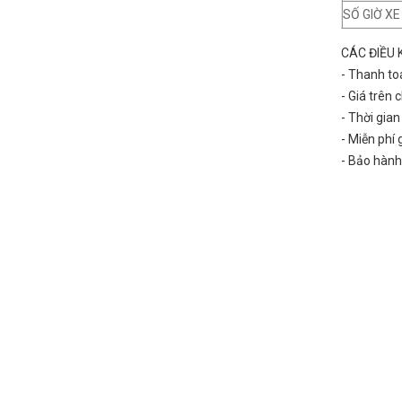
SỐ GIỜ X
CÁC ĐIỀU 
- Thanh to
- Giá trên
- Thời gia
- Miễn phí
- Bảo hành