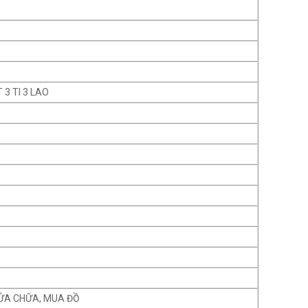
 3 TI 3 LAO
ỬA CHỮA, MUA ĐỒ