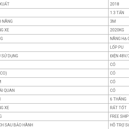
XUẤT
2018
1.3 TẤN
O NÂNG
3M
NG XE
2020KG
NG
NÂNG HẠ 
LỐP PU
U SỬ DỤNG
ĐIỆN 48V
CÓ
 CO)
CÓ
M
CÓ
ẢI QUAN
CÓ
H
6 THÁNG
NG XE
RẤT TỐT
G
FREE SHIP
CH SAU BẢO HÀNH
HỖ TRỢ S