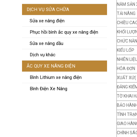
NĂM SẢN 
DỊCH VỤ SỬA CHỮA
TẢI NÂNG
Sửa xe nâng điện
CHIỀU CA
KHỐI LƯỢ
Phục hồi bình ắc quy xe nâng điện
CHỨC NĂ
Sửa xe nâng dầu
KIỂU LỐP
Dịch vụ khác
NHIÊN LIỆ
ẮC QUY XE NÂNG ĐIỆN
HÓA ĐƠN
Bình Lithium xe nâng điện
XUẤT XỨ(
ĐĂNG KIỂ
Bình Điện Xe Nâng
TỜ KHAI H
BẢO HÀN
TÌNH TRẠ
GIAO HÀN
CHÍNH SÁ