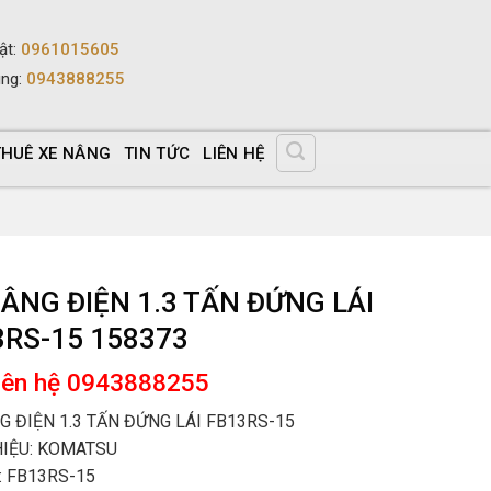
ật
:
0961015605
ùng
:
0943888255
THUÊ XE NÂNG
TIN TỨC
LIÊN HỆ
ÂNG ĐIỆN 1.3 TẤN ĐỨNG LÁI
3RS-15 158373
liên hệ 0943888255
G ĐIỆN 1.3 TẤN ĐỨNG LÁI FB13RS-15
IỆU: KOMATSU
 FB13RS-15