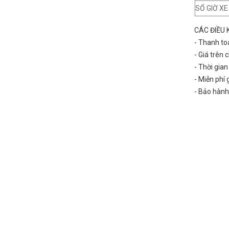
SỐ GIỜ X
CÁC ĐIỀU 
- Thanh to
- Giá trên
- Thời gia
- Miễn phí
- Bảo hành