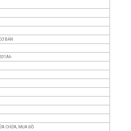
CƠ BẢN
/201Ah
ỬA CHỮA, MUA ĐỒ