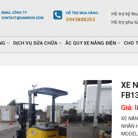
EMAIL
CÔNG TY
HỖ TRỢ
MUA HÀNG
:
Hỗ trợ
kỹ thu
CONTACT@SAMNON.COM
0943888255
Hỗ trợ
phụ t
NG
DỊCH VỤ SỬA CHỮA
ẮC QUY XE NÂNG ĐIỆN
CHO 
XE N
FB1
Giá: 
XE NÂN
NHÃN H
MODEL: