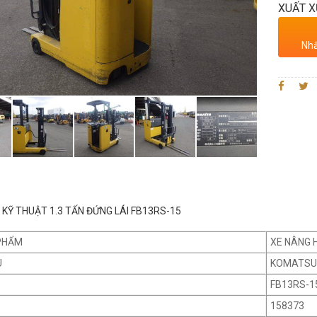
XUẤT X
Nhấ
KỸ THUẬT 1.3 TẤN ĐỨNG LÁI FB13RS-15
PHẨM
XE NÂNG 
U
KOMATSU
FB13RS-1
158373