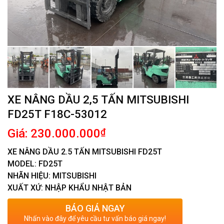
XE NÂNG DẦU 2,5 TẤN MITSUBISHI
FD25T F18C-53012
Giá: 230.000.000
₫
XE NÂNG DẦU 2.5 TẤN MITSUBISHI FD25T
MODEL: FD25T
NHÃN HIỆU: MITSUBISHI
XUẤT XỨ: NHẬP KHẨU NHẬT BẢN
BÁO GIÁ NGAY
Nhấn vào đây để yêu cầu tư vấn báo giá ngay!