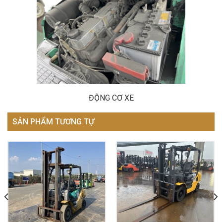
ĐỘNG CƠ XE
SẢN PHẨM TƯƠNG TỰ