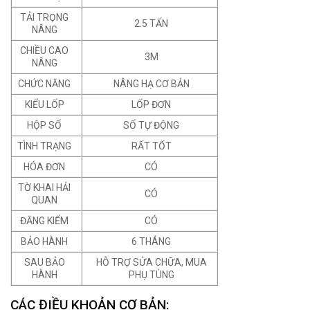
TẢI TRỌNG
2.5 TẤN
NÂNG
CHIỀU CAO
3M
NÂNG
CHỨC NĂNG
NÂNG HẠ CƠ BẢN
KIỂU LỐP
LỐP ĐƠN
HỘP SỐ
SỐ TỰ ĐỘNG
TÌNH TRẠNG
RẤT TỐT
HÓA ĐƠN
CÓ
TỜ KHAI HẢI
CÓ
QUAN
ĐĂNG KIỂM
CÓ
BẢO HÀNH
6 THÁNG
SAU BẢO
HỖ TRỢ SỬA CHỮA, MUA
HÀNH
PHỤ TÙNG
CÁC ĐIỀU KHOẢN CƠ BẢN: