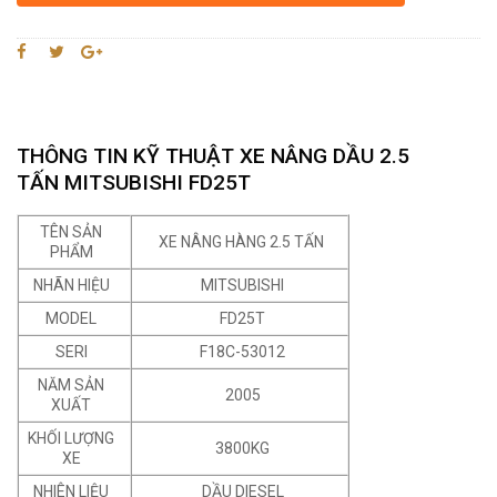
THÔNG TIN KỸ THUẬT XE NÂNG DẦU 2.5
TẤN MITSUBISHI FD25T
TÊN SẢN
XE NÂNG HÀNG 2.5 TẤN
PHẨM
NHÃN HIỆU
MITSUBISHI
MODEL
FD25T
SERI
F18C-53012
NĂM SẢN
2005
XUẤT
KHỐI LƯỢNG
3800KG
XE
NHIÊN LIỆU
DẦU DIESEL