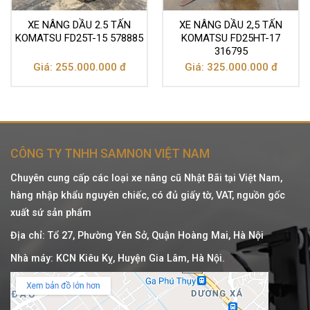
XE NÂNG DẦU 2.5 TẤN
XE NÂNG DẦU 2,5 TẤN
KOMATSU FD25T-15 578885
KOMATSU FD25HT-17
316795
Giá: 255.000.000 đ
Giá: 325.000.000 đ
CÔNG TY TNHH SAMNON VIỆT NAM
Chuyên cung cấp các loại xe nâng cũ Nhật Bãi tại Việt Nam,
hàng nhập khẩu nguyên chiếc, có đủ giấy tờ, VAT, nguồn gốc
xuất sứ sản phẩm
Địa chỉ: Tổ 27, Phường Yên Sở, Quận Hoàng Mai, Hà Nội
Nhà máy: KCN Kiêu Kỵ, Huyện Gia Lâm, Hà Nội.