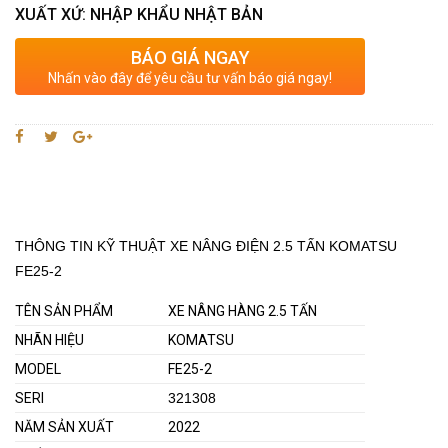
XUẤT XỨ: NHẬP KHẨU NHẬT BẢN
BÁO GIÁ NGAY
Nhấn vào đây để yêu cầu tư vấn báo giá ngay!
THÔNG TIN KỸ THUẬT XE NÂNG ĐIỆN 2.5 TẤN KOMATSU
FE25-2
TÊN SẢN PHẨM
XE NÂNG HÀNG 2.5 TẤN
NHÃN HIỆU
KOMATSU
MODEL
FE25-2
SERI
321308
NĂM SẢN XUẤT
2022