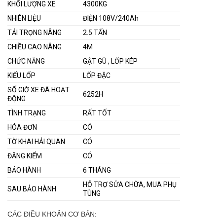
KHỐI LƯỢNG XE
4300KG
NHIÊN LIỆU
ĐIỆN 108V/240Ah
TẢI TRỌNG NÂNG
2.5 TẤN
CHIỀU CAO NÂNG
4M
CHỨC NĂNG
GẬT GÙ , LỐP KÉP
KIỂU LỐP
LỐP ĐẶC
SỐ GIỜ XE ĐÃ HOẠT
6252H
ĐỘNG
TÌNH TRẠNG
RẤT TỐT
HÓA ĐƠN
CÓ
TỜ KHAI HẢI QUAN
CÓ
ĐĂNG KIỂM
CÓ
BẢO HÀNH
6 THÁNG
HỖ TRỢ SỬA CHỮA, MUA PHỤ
SAU BẢO HÀNH
TÙNG
CÁC ĐIỀU KHOẢN CƠ BẢN: