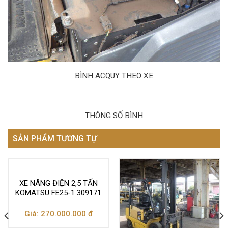
BÌNH ACQUY THEO XE
THÔNG SỐ BÌNH
SẢN PHẨM TƯƠNG TỰ
XE NÂNG ĐIỆN 2,5 TẤN
KOMATSU FE25-1 309171
Giá: 270.000.000 đ