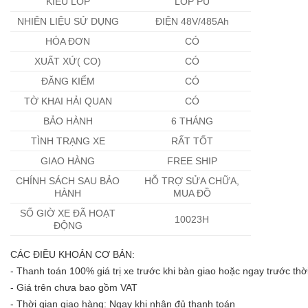
KIỂU LỐP
LỐP PU
NHIÊN LIỆU SỬ DỤNG
ĐIỆN 48V/485Ah
HÓA ĐƠN
CÓ
XUẤT XỨ( CO)
CÓ
ĐĂNG KIỂM
CÓ
TỜ KHAI HẢI QUAN
CÓ
BẢO HÀNH
6 THÁNG
TÌNH TRẠNG XE
RẤT TỐT
GIAO HÀNG
FREE SHIP
CHÍNH SÁCH SAU BẢO
HỖ TRỢ SỬA CHỮA,
HÀNH
MUA ĐỒ
SỐ GIỜ XE ĐÃ HOẠT
10023H
ĐỘNG
CÁC ĐIỀU KHOẢN CƠ BẢN:
- Thanh toán 100% giá trị xe trước khi bàn giao hoặc ngay trước th
- Giá trên chưa bao gồm VAT
- Thời gian giao hàng: Ngay khi nhận đủ thanh toán