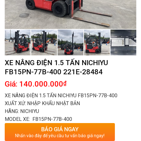
XE NÂNG ĐIỆN 1.5 TẤN NICHIYU
FB15PN-77B-400 221E-28484
Giá: 140.000.000
₫
XE NÂNG ĐIỆN 1.5 TẤN NICHIYU FB15PN-77B-400
XUẤT XỨ: NHẬP KHẨU NHẬT BẢN
HÃNG: NICHIYU
MODEL XE: FB15PN-77B-400
BÁO GIÁ NGAY
Nhấn vào đây để yêu cầu tư vấn báo giá ngay!