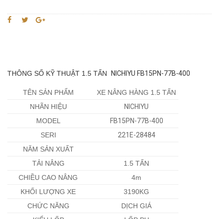
THÔNG SỐ KỸ THUẬT 1.5 TẤN
NICHIYU FB15PN-77B-400
TÊN SẢN PHẨM
XE NÂNG HÀNG 1.5 TẤN
NHÃN HIỆU
NICHIYU
MODEL
FB15PN-77B-400
SERI
221E-28484
NĂM SẢN XUẤT
TẢI NÂNG
1.5 TẤN
CHIỀU CAO NÂNG
4m
KHỐI LƯỢNG XE
3190KG
CHỨC NĂNG
DỊCH GIÁ