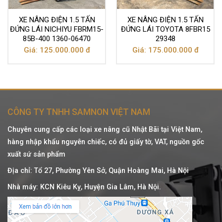
XE NÂNG ĐIỆN 1.5 TẤN
XE NÂNG ĐIỆN 1.5 TẤN
ĐỨNG LÁI NICHIYU FBRM15-
ĐỨNG LÁI TOYOTA 8FBR15
85B-400 1360-06470
29348
Giá: 125.000.000 đ
Giá: 175.000.000 đ
CÔNG TY TNHH SAMNON VIỆT NAM
Chuyên cung cấp các loại xe nâng cũ Nhật Bãi tại Việt Nam,
hàng nhập khẩu nguyên chiếc, có đủ giấy tờ, VAT, nguồn gốc
xuất sứ sản phẩm
Địa chỉ: Tổ 27, Phường Yên Sở, Quận Hoàng Mai, Hà Nội
Nhà máy: KCN Kiêu Kỵ, Huyện Gia Lâm, Hà Nội.