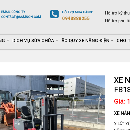
EMAIL
CÔNG TY
HỖ TRỢ
MUA HÀNG
:
Hỗ trợ
kỹ thu
CONTACT@SAMNON.COM
0943888255
Hỗ trợ
phụ t
NG
DỊCH VỤ SỬA CHỮA
ẮC QUY XE NÂNG ĐIỆN
CHO 
XE N
FB1
Giá: 
XE NÂN
XUẤT XỨ