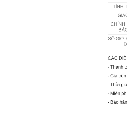
TÌNH 
GIA
CHÍNH
BẢ
SỐ GIỜ 
CÁC ĐIỀ
- Thanh t
- Giá tr
- Thời gi
- Miễn ph
- Bảo hàn