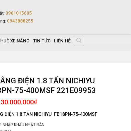
ật
:
0961015605
ùng
:
0943888255
THUÊ XE NÂNG
TIN TỨC
LIÊN HỆ
ÂNG ĐIỆN 1.8 TẤN NICHIYU
8PN-75-400MSF 221E09953
130.000.000
₫
G ĐIỆN 1.8 TẤN NICHIYU FB18PN-75-400MSF
: NHẬP KHẨU NHẬT BẢN