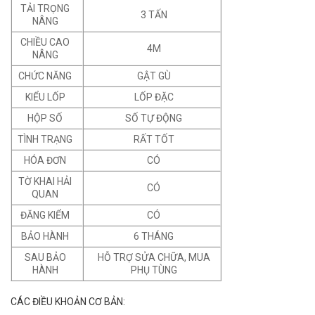
TẢI TRỌNG
3 TẤN
NÂNG
CHIỀU CAO
4M
NÂNG
CHỨC NĂNG
GẬT GÙ
KIỂU LỐP
LỐP ĐẶC
HỘP SỐ
SỐ TỰ ĐỘNG
TÌNH TRẠNG
RẤT TỐT
HÓA ĐƠN
CÓ
TỜ KHAI HẢI
CÓ
QUAN
ĐĂNG KIỂM
CÓ
BẢO HÀNH
6 THÁNG
SAU BẢO
HỖ TRỢ SỬA CHỮA, MUA
HÀNH
PHỤ TÙNG
CÁC ĐIỀU KHOẢN CƠ BẢN: