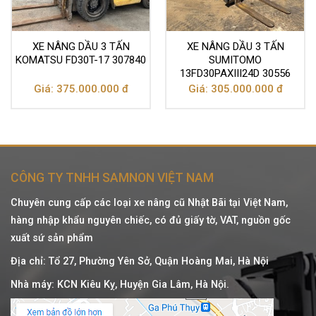
XE NÂNG DẦU 3 TẤN
XE NÂNG DẦU 3 TẤN
KOMATSU FD30T-17 307840
SUMITOMO
13FD30PAXIII24D 30556
Giá: 375.000.000 đ
Giá: 305.000.000 đ
CÔNG TY TNHH SAMNON VIỆT NAM
Chuyên cung cấp các loại xe nâng cũ Nhật Bãi tại Việt Nam,
hàng nhập khẩu nguyên chiếc, có đủ giấy tờ, VAT, nguồn gốc
xuất sứ sản phẩm
Địa chỉ: Tổ 27, Phường Yên Sở, Quận Hoàng Mai, Hà Nội
Nhà máy: KCN Kiêu Kỵ, Huyện Gia Lâm, Hà Nội.