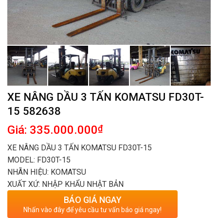
XE NÂNG DẦU 3 TẤN KOMATSU FD30T-
15 582638
Giá: 335.000.000
₫
XE NÂNG DẦU 3 TẤN KOMATSU FD30T-15
MODEL: FD30T-15
NHÃN HIỆU: KOMATSU
XUẤT XỨ: NHẬP KHẨU NHẬT BẢN
BÁO GIÁ NGAY
Nhấn vào đây để yêu cầu tư vấn báo giá ngay!