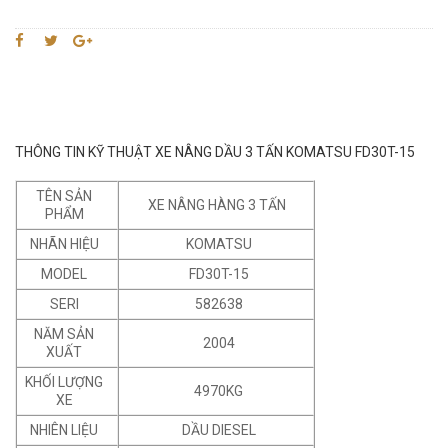
THÔNG TIN KỸ THUẬT XE NÂNG DẦU 3 TẤN KOMATSU FD30T-15
TÊN SẢN
XE NÂNG HÀNG 3 TẤN
PHẨM
NHÃN HIỆU
KOMATSU
MODEL
FD30T-15
SERI
582638
NĂM SẢN
2004
XUẤT
KHỐI LƯỢNG
4970KG
XE
NHIÊN LIỆU
DẦU DIESEL