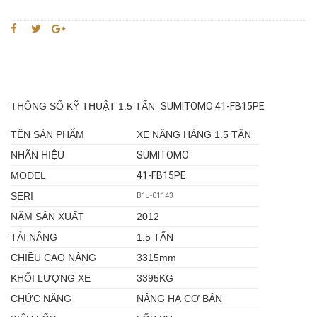
THÔNG SỐ KỸ THUẬT 1.5 TẤN
SUMITOMO
41-FB15PE
TÊN SẢN PHẨM
XE NÂNG HÀNG 1.5 TẤN
NHÃN HIỆU
SUMITOMO
MODEL
41-FB15PE
SERI
B1J-01143
NĂM SẢN XUẤT
2012
TẢI NÂNG
1.5 TẤN
CHIỀU CAO NÂNG
3315mm
KHỐI LƯỢNG XE
3395KG
CHỨC NĂNG
NÂNG HẠ CƠ BẢN