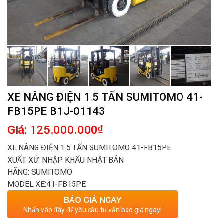
XE NÂNG ĐIỆN 1.5 TẤN SUMITOMO 41-
FB15PE B1J-01143
Giá: 125.000.000
₫
XE NÂNG ĐIỆN 1.5 TẤN SUMITOMO 41-FB15PE
XUẤT XỨ: NHẬP KHẨU NHẬT BẢN
HÃNG: SUMITOMO
MODEL XE:41-FB15PE
BÁO GIÁ NGAY
Nhấn vào đây để yêu cầu tư vấn báo giá ngay!