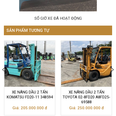
SỐ GIỜ XE ĐÃ HOẠT ĐỘNG
SẢN PHẨM TƯƠNG TỰ
XE NÂNG DẦU 2 TẤN
XE NÂNG DẦU 2 TẤN
KOMATSU FD20-11 348594
TOYOTA 02-8FD20 A8FD25-
69588
Giá: 205.000.000 đ
Giá: 250.000.000 đ