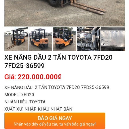
XE NÂNG DẦU 2 TẤN TOYOTA 7FD20
7FD25-36599
Giá: 220.000.000
₫
2 TẤN TOYOTA 7FD20 7FD25-36599
XE NÂNG DẦU
MODEL:
7FD20
NHÃN HIỆU: TOYOTA
XUẤT XỨ: NHẬP KHẨU NHẬT BẢN
BÁO GIÁ NGAY
Nhấn vào đây để yêu cầu tư vấn báo giá ngay!