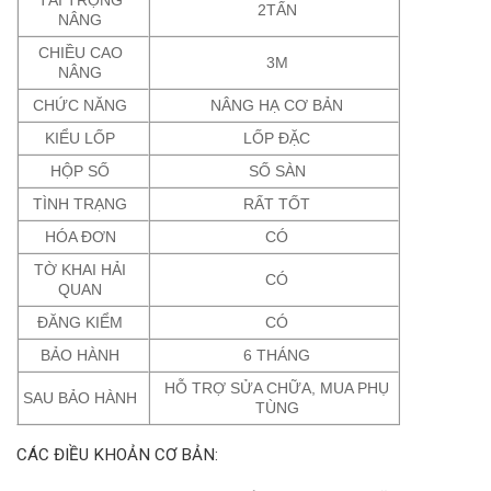
2TẤN
NÂNG
CHIỀU CAO
3M
NÂNG
CHỨC NĂNG
NÂNG HẠ CƠ BẢN
KIỂU LỐP
LỐP ĐẶC
HỘP SỐ
SỐ SÀN
TÌNH TRẠNG
RẤT TỐT
HÓA ĐƠN
CÓ
TỜ KHAI HẢI
CÓ
QUAN
ĐĂNG KIỂM
CÓ
BẢO HÀNH
6 THÁNG
HỖ TRỢ SỬA CHỮA, MUA PHỤ
SAU BẢO HÀNH
TÙNG
CÁC ĐIỀU KHOẢN CƠ BẢN: