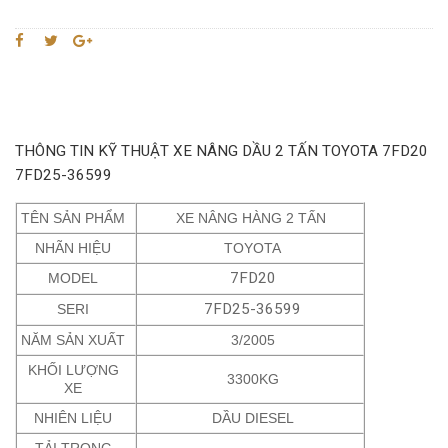
THÔNG TIN KỸ THUẬT XE NÂNG DẦU 2 TẤN TOYOTA 7FD20
7FD25-36599
TÊN SẢN PHẨM
XE NÂNG HÀNG 2 TẤN
NHÃN HIỆU
TOYOTA
7FD20
MODEL
7FD25-36599
SERI
NĂM SẢN XUẤT
3/2005
KHỐI LƯỢNG
3300KG
XE
NHIÊN LIỆU
DẦU DIESEL
TẢI TRỌNG