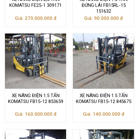
KOMATSU FE25-1 309171
ĐỨNG LÁI FB15RL-15
151632
Giá: 270.000.000 đ
Giá: 90.000.000 đ
XE NÂNG ĐIỆN 1.5 TẤN
XE NÂNG ĐIỆN 1.5 TẤN
KOMATSU FB15-12 853659
KOMATSU FB15-12 845675
Giá: 160.000.000 đ
Giá: 140.000.000 đ