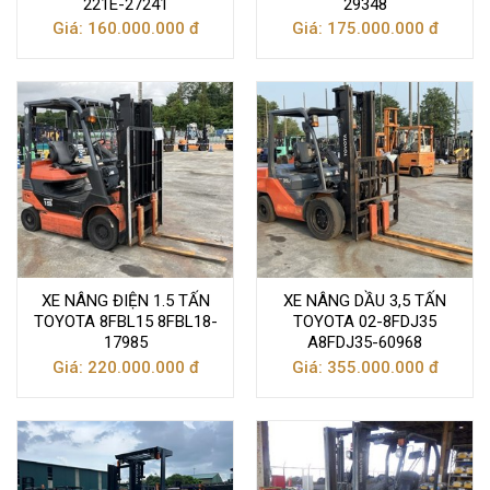
221E-27241
29348
Giá: 160.000.000 đ
Giá: 175.000.000 đ
XE NÂNG ĐIỆN 1.5 TẤN
XE NÂNG DẦU 3,5 TẤN
TOYOTA 8FBL15 8FBL18-
TOYOTA 02-8FDJ35
17985
A8FDJ35-60968
Giá: 220.000.000 đ
Giá: 355.000.000 đ