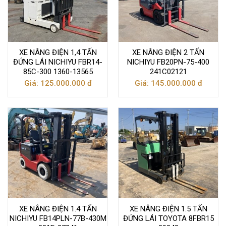
XE NÂNG ĐIỆN 1,4 TẤN
XE NÂNG ĐIỆN 2 TẤN
ĐỨNG LÁI NICHIYU FBR14-
NICHIYU FB20PN-75-400
85C-300 1360-13565
241C02121
Giá: 125.000.000 đ
Giá: 145.000.000 đ
XE NÂNG ĐIỆN 1.4 TẤN
XE NÂNG ĐIỆN 1.5 TẤN
NICHIYU FB14PLN-77B-430M
ĐỨNG LÁI TOYOTA 8FBR15