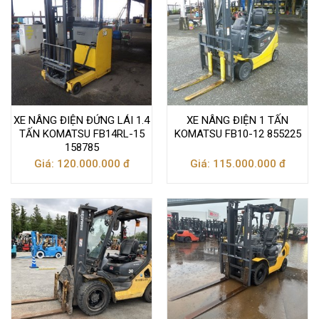
XE NÂNG ĐIỆN ĐỨNG LÁI 1.4
XE NÂNG ĐIỆN 1 TẤN
TẤN KOMATSU FB14RL-15
KOMATSU FB10-12 855225
158785
Giá: 120.000.000 đ
Giá: 115.000.000 đ