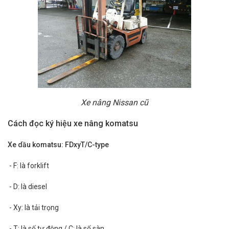
Xe nâng Nissan cũ
Cách đọc ký hiệu xe nâng komatsu
Xe dầu komatsu: FDxyT/C-type
- F: là forklift
- D: là diesel
- Xy: là tải trọng
- T: là số tự động / C: là số sàn