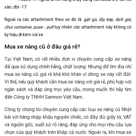
sàn, đời -17
Ngoài ra các attachment theo xe đó là:
gật gù, lốp kép, dịch giá,
chui container, puse - pull
tuy nhiên các attachment này không có
ký hiệu đi kèm với xe.
Mua xe nâng cũ ở đâu giá rẻ?
Tại Việt Nam, có rất nhiều đơn vị chuyên cung cấp xe nâng
đã qua sử dụng chính hãng, chất lượng. Nhưng để tìm địa chỉ
mua xe nâng cũ giá rẻ khá khó khăn vì dòng xe này rất đắt.
Vì thế, nếu quý khách cần mua xe nâng với giá rẻ, phù hợp với
ngân sách và đáp ứng mọi yêu cầu, mong muốn thì hãy tìm
đến Công ty TNHH Samnon Việt Nam.
Công ty chúng tôi chuyên cung cấp các loại xe nâng cũ Nhật
bãi với hàng nhập khẩu nguyên chiếc, có đầy đủ giấy tờ, VAT
và nguồn gốc, xuất xứ rõ ràng, đáp ứng cho mọi nhu cầu lựa
chọn của quý khách trên khắp cả nước. Ngoài ra, khi mua xe