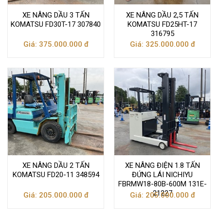
XE NÂNG DẦU 3 TẤN
XE NÂNG DẦU 2,5 TẤN
KOMATSU FD30T-17 307840
KOMATSU FD25HT-17
316795
Giá: 375.000.000 đ
Giá: 325.000.000 đ
XE NÂNG DẦU 2 TẤN
XE NÂNG ĐIỆN 1.8 TẤN
KOMATSU FD20-11 348594
ĐỨNG LÁI NICHIYU
FBRMW18-80B-600M 131E-
21227
Giá: 205.000.000 đ
Giá: 205.000.000 đ