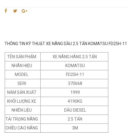
THÔNG TIN KỸ THUẬT XE NÂNG DẦU 2.5 TẤN KOMATSU FD25H-11
TÊN SẢN PHẨM
XE NÂNG HÀNG 2.5 TẤN
NHÃN HIỆU
KOMATSU
MODEL
FD25H-11
SERI
370668
NĂM SẢN XUẤT
1999
KHỐI LƯỢNG XE
4190KG
NHIÊN LIỆU
DẦU DIESEL
TẢI TRỌNG NÂNG
2.5 TẤN
CHIỀU CAO NÂNG
3M