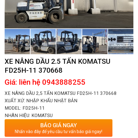
XE NÂNG DẦU 2.5 TẤN KOMATSU
FD25H-11 370668
Giá: liên hệ 0943888255
XE NÂNG DẦU 2,5 TẤN KOMATSU FD25H-11 370668
XUẤT XỨ: NHẬP KHẨU NHẬT BẢN
MODEL: FD25H-11
NHÃN HIỆU: KOMATSU
BÁO GIÁ NGAY
Nhấn vào đây để yêu cầu tư vấn báo giá ngay!