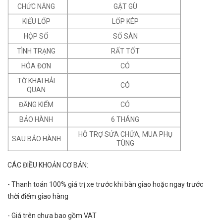
CHỨC NĂNG
GẬT GÙ
KIỂU LỐP
LỐP KÉP
HỘP SỐ
SỐ SÀN
TÌNH TRẠNG
RẤT TỐT
HÓA ĐƠN
CÓ
TỜ KHAI HẢI
CÓ
QUAN
ĐĂNG KIỂM
CÓ
BẢO HÀNH
6 THÁNG
HỖ TRỢ SỬA CHỮA, MUA PHỤ
SAU BẢO HÀNH
TÙNG
CÁC ĐIỀU KHOẢN CƠ BẢN:
- Thanh toán 100% giá trị xe trước khi bàn giao hoặc ngay trước
thời điểm giao hàng
- Giá trên chưa bao gồm VAT