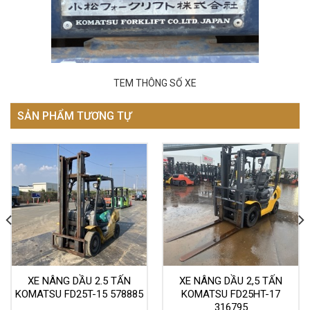
TEM THÔNG SỐ XE
SẢN PHẨM TƯƠNG TỰ
XE NÂNG DẦU 2.5 TẤN
XE NÂNG DẦU 2,5 TẤN
KOMATSU FD25T-15 578885
KOMATSU FD25HT-17
316795