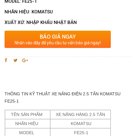
MODEL: FE25-1
NHÃN HIỆU: KOMATSU
XUẤT XỨ: NHẬP KHẨU NHẬT BẢN
BÁO GIÁ NGAY
Nhấn vào đây để yêu cầu tư vấn báo giá ngay!
THÔNG TIN KỸ THUẬT XE NÂNG ĐIỆN 2.5 TẤN KOMATSU
FE25-1
TÊN SẢN PHẨM
XE NÂNG HÀNG 2.5 TẤN
NHÃN HIỆU
KOMATSU
MODEL
FE25-1