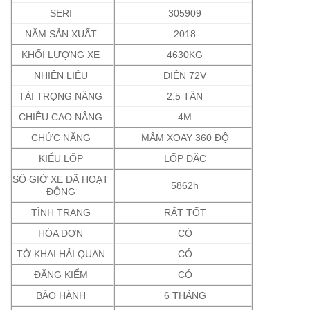
SERI
305909
NĂM SẢN XUẤT
2018
KHỐI LƯỢNG XE
4630KG
NHIÊN LIỆU
ĐIỆN 72V
TẢI TRỌNG NÂNG
2.5 TẤN
CHIỀU CAO NÂNG
4M
CHỨC NĂNG
MÂM XOAY 360 ĐỘ
KIỂU LỐP
LỐP ĐẶC
SỐ GIỜ XE ĐÃ HOẠT
5862h
ĐỘNG
TÌNH TRẠNG
RẤT TỐT
HÓA ĐƠN
CÓ
TỜ KHAI HẢI QUAN
CÓ
ĐĂNG KIỂM
CÓ
BẢO HÀNH
6 THÁNG