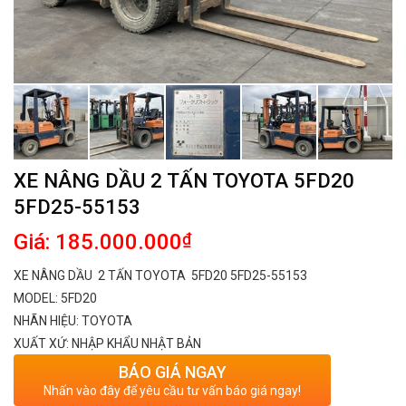
XE NÂNG DẦU 2 TẤN TOYOTA 5FD20
5FD25-55153
Giá: 185.000.000
₫
XE NÂNG DẦU
2 TẤN TOYOTA
5FD20 5FD25-55153
MODEL: 5FD20
NHÃN HIỆU: TOYOTA
XUẤT XỨ: NHẬP KHẨU NHẬT BẢN
BÁO GIÁ NGAY
Nhấn vào đây để yêu cầu tư vấn báo giá ngay!