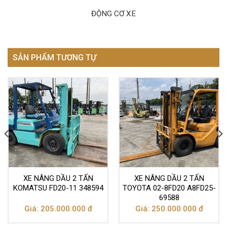
ĐỘNG CƠ XE
SẢN PHẨM TƯƠNG TỰ
XE NÂNG DẦU 2 TẤN
XE NÂNG DẦU 2 TẤN
KOMATSU FD20-11 348594
TOYOTA 02-8FD20 A8FD25-
69588
Giá: 205.000.000 đ
Giá: 250.000.000 đ