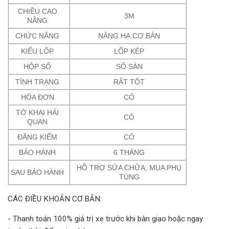
CHIỀU CAO
3M
NÂNG
CHỨC NĂNG
NÂNG HẠ CƠ BẢN
KIỂU LỐP
LỐP KÉP
HỘP SỐ
SỐ SÀN
TÌNH TRẠNG
RẤT TỐT
HÓA ĐƠN
CÓ
TỜ KHAI HẢI
CÓ
QUAN
ĐĂNG KIỂM
CÓ
BẢO HÀNH
6 THÁNG
HỖ TRỢ SỬA CHỮA, MUA PHỤ
SAU BẢO HÀNH
TÙNG
CÁC ĐIỀU KHOẢN CƠ BẢN:
- Thanh toán 100% giá trị xe trước khi bàn giao hoặc ngay