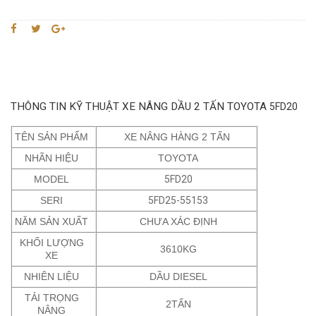
THÔNG TIN KỸ THUẬT XE NÂNG DẦU 2 TẤN TOYOTA
5FD20
TÊN SẢN PHẨM
XE NÂNG HÀNG 2 TẤN
NHÃN HIỆU
TOYOTA
MODEL
5FD20
SERI
5FD25-55153
NĂM SẢN XUẤT
CHƯA XÁC ĐỊNH
KHỐI LƯỢNG
3610KG
XE
NHIÊN LIỆU
DẦU DIESEL
TẢI TRỌNG
2TẤN
NÂNG