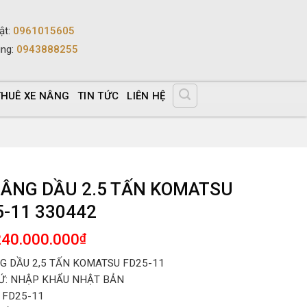
ật
:
0961015605
ùng
:
0943888255
THUÊ XE NÂNG
TIN TỨC
LIÊN HỆ
NÂNG DẦU 2.5 TẤN KOMATSU
5-11 330442
240.000.000
₫
G DẦU 2,5 TẤN KOMATSU FD25-11
Ứ: NHẬP KHẨU NHẬT BẢN
 FD25-11