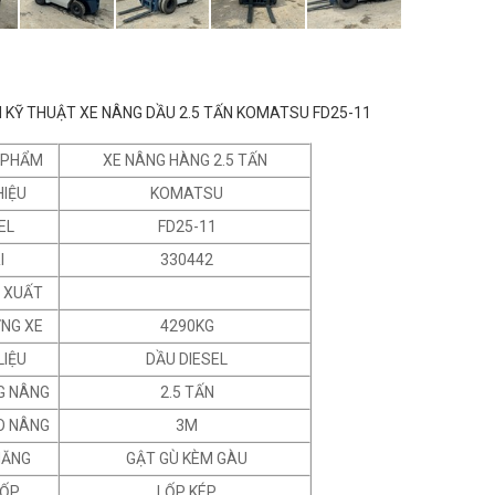
 KỸ THUẬT XE NÂNG DẦU 2.5 TẤN KOMATSU FD25-11
 PHẨM
XE NÂNG HÀNG 2.5 TẤN
HIỆU
KOMATSU
EL
FD25-11
I
330442
 XUẤT
ỢNG XE
4290KG
LIỆU
DẦU DIESEL
G NÂNG
2.5 TẤN
O NÂNG
3M
NĂNG
GẬT GÙ KÈM GÀU
LỐP
LỐP KÉP