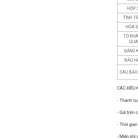
HỘP 
TÌNH T
HÓA 
TỜ KHA
QUA
ĐĂNG 
BẢO H
SAU BẢO
CÁC ĐIỀU 
- Thanh to
- Giá trên
- Thời gia
- Miễn phí