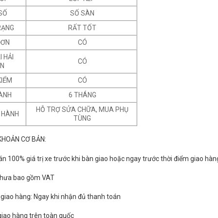
SỐ
SỐ SÀN
RẠNG
RẤT TỐT
ĐƠN
CÓ
I HẢI
CÓ
N
KIỂM
CÓ
ÀNH
6 THÁNG
HỖ TRỢ SỬA CHỮA, MUA PHỤ
 HÀNH
TÙNG
KHOẢN CƠ BẢN:
án 100% giá trị xe trước khi bàn giao hoặc ngay trước thời điểm giao hàn
 chưa bao gồm VAT
n giao hàng: Ngay khi nhận đủ thanh toán
 giao hàng trên toàn quốc