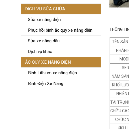
DỊCH VỤ SỬA CHỮA
Sửa xe nâng điện
THÔNG TIN
Phục hồi bình ắc quy xe nâng điện
Sửa xe nâng dầu
TÊN SẢN
NHÃN 
Dịch vụ khác
MOD
ẮC QUY XE NÂNG ĐIỆN
SER
Bình Lithium xe nâng điện
NĂM SẢN
Bình Điện Xe Nâng
KHỐI LƯ
NHIÊN 
TẢI TRỌN
CHIỀU CA
CHỨC 
KIỂU 