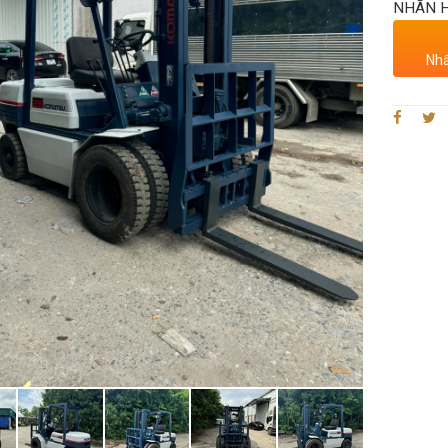
NHÃN H
Nhấ