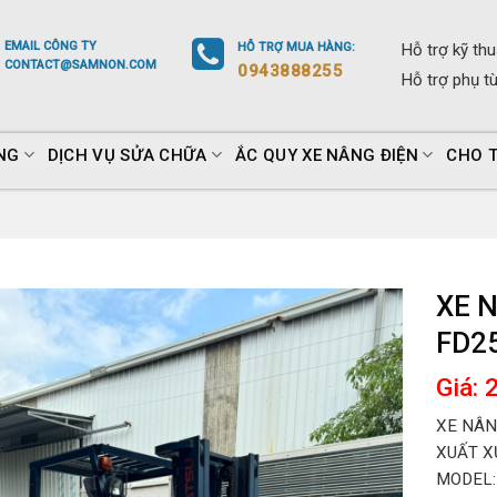
EMAIL
CÔNG TY
HỖ TRỢ
MUA HÀNG
:
Hỗ trợ
kỹ thu
CONTACT@SAMNON.COM
0943888255
Hỗ trợ
phụ t
NG
DỊCH VỤ SỬA CHỮA
ẮC QUY XE NÂNG ĐIỆN
CHO 
XE 
FD2
Giá: 
XE NÂN
XUẤT X
MODEL: