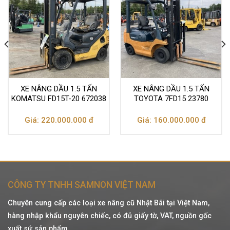
XE NÂNG DẦU 1.5 TẤN
XE NÂNG DẦU 1.5 TẤN
KOMATSU FD15T-20 672038
TOYOTA 7FD15 23780
Giá: 220.000.000 đ
Giá: 160.000.000 đ
CÔNG TY TNHH SAMNON VIỆT NAM
Chuyên cung cấp các loại xe nâng cũ Nhật Bãi tại Việt Nam,
hàng nhập khẩu nguyên chiếc, có đủ giấy tờ, VAT, nguồn gốc
xuất sứ sản phẩm