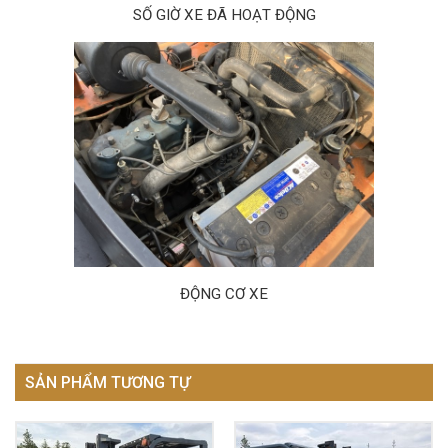
SỐ GIỜ XE ĐÃ HOẠT ĐỘNG
ĐỘNG CƠ XE
SẢN PHẨM TƯƠNG TỰ