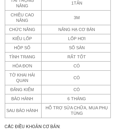
TẢI TRỌNG
1TẤN
NÂNG
CHIỀU CAO
3M
NÂNG
CHỨC NĂNG
NÂNG HẠ CƠ BẢN
KIỂU LỐP
LỐP HƠI
HỘP SỐ
SỐ SÀN
TÌNH TRẠNG
RẤT TỐT
HÓA ĐƠN
CÓ
TỜ KHAI HẢI
CÓ
QUAN
ĐĂNG KIỂM
CÓ
BẢO HÀNH
6 THÁNG
HỖ TRỢ SỬA CHỮA, MUA PHỤ
SAU BẢO HÀNH
TÙNG
CÁC ĐIỀU KHOẢN CƠ BẢN: