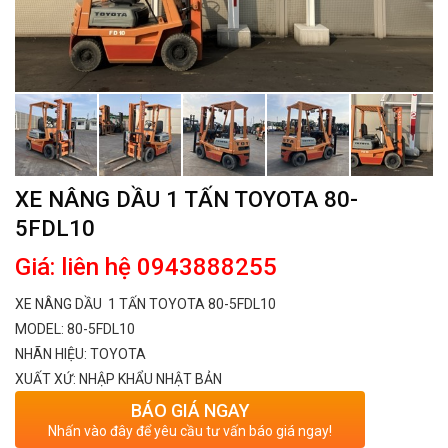
XE NÂNG DẦU 1 TẤN TOYOTA 80-
5FDL10
Giá: liên hệ 0943888255
XE NÂNG DẦU 1 TẤN TOYOTA
80-5FDL10
MODEL: 80-5FDL10
NHÃN HIỆU: TOYOTA
XUẤT XỨ: NHẬP KHẨU NHẬT BẢN
BÁO GIÁ NGAY
Nhấn vào đây để yêu cầu tư vấn báo giá ngay!