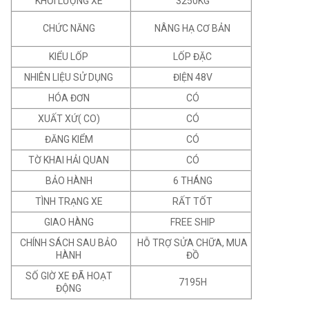
KHỐI LƯỢNG XE
3250KG
CHỨC NĂNG
NÂNG HẠ CƠ BẢN
KIỂU LỐP
LỐP ĐẶC
NHIÊN LIỆU SỬ DỤNG
ĐIỆN 48V
HÓA ĐƠN
CÓ
XUẤT XỨ( CO)
CÓ
ĐĂNG KIỂM
CÓ
TỜ KHAI HẢI QUAN
CÓ
BẢO HÀNH
6 THÁNG
TÌNH TRẠNG XE
RẤT TỐT
GIAO HÀNG
FREE SHIP
CHÍNH SÁCH SAU BẢO
HỖ TRỢ SỬA CHỮA, MUA
HÀNH
ĐỒ
SỐ GIỜ XE ĐÃ HOẠT
7195H
ĐỘNG