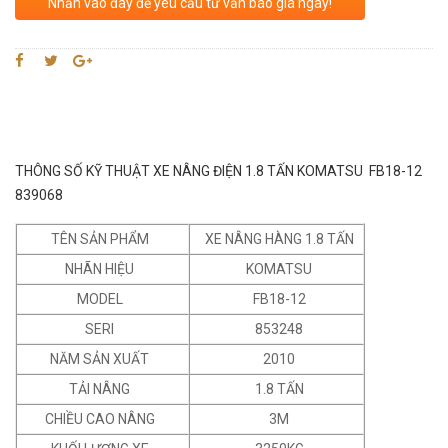
Nhấn vào đây để yêu cầu tư vấn báo giá ngay!
THÔNG SỐ KỸ THUẬT XE NÂNG ĐIỆN 1.8 TẤN KOMATSU FB18-12
839068
TÊN SẢN PHẨM
XE NÂNG HÀNG 1.8 TẤN
NHÃN HIỆU
KOMATSU
MODEL
FB18-12
SERI
853248
NĂM SẢN XUẤT
2010
TẢI NÂNG
1.8 TẤN
CHIỀU CAO NÂNG
3M