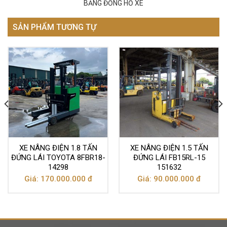
BẢNG ĐỒNG HỒ XE
SẢN PHẨM TƯƠNG TỰ
XE NÂNG ĐIỆN 1.8 TẤN
XE NÂNG ĐIỆN 1.5 TẤN
ĐỨNG LÁI TOYOTA 8FBR18-
ĐỨNG LÁI FB15RL-15
14298
151632
Giá: 170.000.000 đ
Giá: 90.000.000 đ