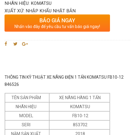
NHÃN HIỆU: KOMATSU
XUẤT XỨ: NHẬP KHẨU NHẬT BẢN
BÁO GIÁ NGAY
Nhấn vào đây để yêu cầu tư vấn báo giá ngay!
THÔNG TIN KỸ THUẬT XE NÂNG ĐIỆN 1 TẤN KOMATSU FB10-12
846526
TÊN SẢN PHẨM
XE NÂNG HÀNG 1 TẤN
NHÃN HIỆU
KOMATSU
MODEL
FB10-12
SERI
853702
NĂM SẢN XUẤT
2018