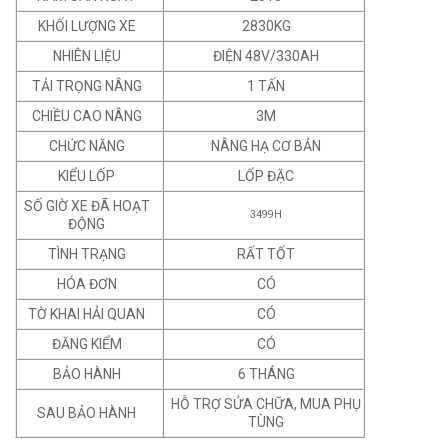
KHỐI LƯỢNG XE
2830KG
NHIÊN LIỆU
ĐIỆN 48V/330AH
TẢI TRỌNG NÂNG
1 TẤN
CHIỀU CAO NÂNG
3M
CHỨC NĂNG
NÂNG HẠ CƠ BẢN
KIỂU LỐP
LỐP ĐẶC
SỐ GIỜ XE ĐÃ HOẠT
3499H
ĐỘNG
TÌNH TRẠNG
RẤT TỐT
HÓA ĐƠN
CÓ
TỜ KHAI HẢI QUAN
CÓ
ĐĂNG KIỂM
CÓ
BẢO HÀNH
6 THÁNG
HỖ TRỢ SỬA CHỮA, MUA PHỤ
SAU BẢO HÀNH
TÙNG