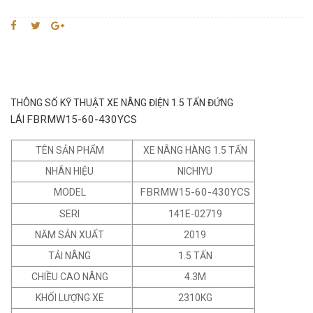
THÔNG SỐ KỸ THUẬT XE NÂNG ĐIỆN 1.5 TẤN ĐỨNG
FBRMW15-60-430YCS
LÁI
TÊN SẢN PHẨM
XE NÂNG HÀNG 1.5 TẤN
NHÃN HIỆU
NICHIYU
FBRMW15-60-430YCS
MODEL
SERI
141E-02719
NĂM SẢN XUẤT
2019
TẢI NÂNG
1.5 TẤN
CHIỀU CAO NÂNG
4.3M
KHỐI LƯỢNG XE
2310KG