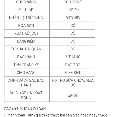
CHỨC NĂNG
CHUI CONT
KIỂU LỐP
LỐP PU
NHIÊN LIỆU SỬ DỤNG
ĐIỆN 48V
HÓA ĐƠN
CÓ
XUẤT XỨ( CO)
CÓ
ĐĂNG KIỂM
CÓ
TỜ KHAI HẢI QUAN
CÓ
BẢO HÀNH
6 THÁNG
TÌNH TRẠNG XE
RẤT TỐT
GIAO HÀNG
FREE SHIP
CHÍNH SÁCH SAU BẢO
HỖ TRỢ SỬA CHỮA, MUA
HÀNH
ĐỒ
SỐ GIỜ XE ĐÃ HOẠT
2945H
ĐỘNG
CÁC ĐIỀU KHOẢN CƠ BẢN:
- Thanh toán 100% giá trị xe trước khi bàn giao hoặc ngay trước