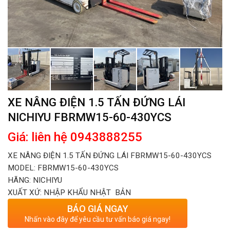
XE NÂNG ĐIỆN 1.5 TẤN ĐỨNG LÁI
NICHIYU FBRMW15-60-430YCS
Giá: liên hệ 0943888255
XE NÂNG ĐIỆN 1.5 TẤN ĐỨNG LÁI FBRMW15-60-430YCS
MODEL: FBRMW15-60-430YCS
HÃNG: NICHIYU
XUẤT XỨ: NHẬP KHẨU NHẬT BẢN
BÁO GIÁ NGAY
Nhấn vào đây để yêu cầu tư vấn báo giá ngay!