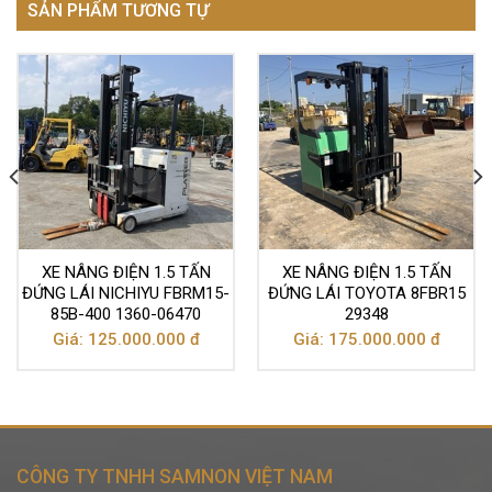
SẢN PHẨM TƯƠNG TỰ
XE NÂNG ĐIỆN 1.5 TẤN
XE NÂNG ĐIỆN 1.5 TẤN
ĐỨNG LÁI NICHIYU FBRM15-
ĐỨNG LÁI TOYOTA 8FBR15
85B-400 1360-06470
29348
Giá: 125.000.000 đ
Giá: 175.000.000 đ
CÔNG TY TNHH SAMNON VIỆT NAM