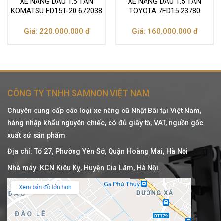
XE NÂNG DẦU 1.5 TẤN
XE NÂNG DẦU 1.5 TẤN
KOMATSU FD15T-20 672038
TOYOTA 7FD15 23780
Giá: 220.000.000 đ
Giá: 160.000.000 đ
CÔNG TY TNHH SAMNON VIỆT NAM
Chuyên cung cấp các loại xe nâng cũ Nhật Bãi tại Việt Nam,
hàng nhập khẩu nguyên chiếc, có đủ giấy tờ, VAT, nguồn gốc
xuất sứ sản phẩm
Địa chỉ: Tổ 27, Phường Yên Sở, Quận Hoàng Mai, Hà Nội
Nhà máy: KCN Kiêu Kỵ, Huyện Gia Lâm, Hà Nội.