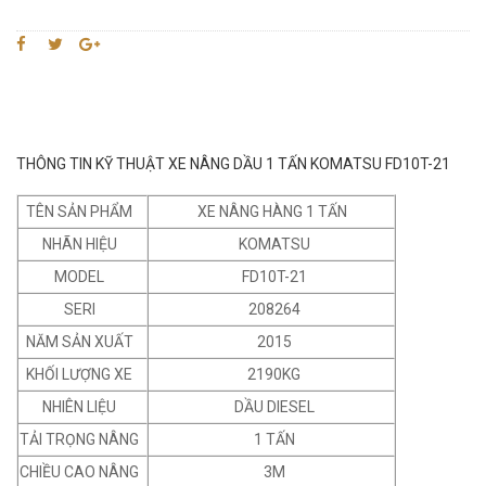
THÔNG TIN KỸ THUẬT XE NÂNG DẦU 1 TẤN KOMATSU FD10T-21
TÊN SẢN PHẨM
XE NÂNG HÀNG 1 TẤN
NHÃN HIỆU
KOMATSU
MODEL
FD10T-21
SERI
208264
NĂM SẢN XUẤT
2015
KHỐI LƯỢNG XE
2190KG
NHIÊN LIỆU
DẦU DIESEL
TẢI TRỌNG NÂNG
1 TẤN
CHIỀU CAO NÂNG
3M