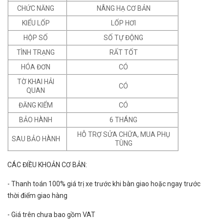
CHỨC NĂNG
NÂNG HẠ CƠ BẢN
KIỂU LỐP
LỐP HƠI
HỘP SỐ
SỐ TỰ ĐỘNG
TÌNH TRẠNG
RẤT TỐT
HÓA ĐƠN
CÓ
TỜ KHAI HẢI
CÓ
QUAN
ĐĂNG KIỂM
CÓ
BẢO HÀNH
6 THÁNG
HỖ TRỢ SỬA CHỮA, MUA PHỤ
SAU BẢO HÀNH
TÙNG
CÁC ĐIỀU KHOẢN CƠ BẢN:
- Thanh toán 100% giá trị xe trước khi bàn giao hoặc ngay trước
thời điểm giao hàng
- Giá trên chưa bao gồm VAT