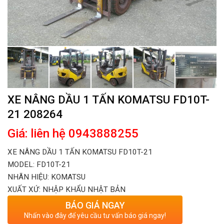
XE NÂNG DẦU 1 TẤN KOMATSU FD10T-
21 208264
Giá: liên hệ 0943888255
XE NÂNG DẦU 1 TẤN KOMATSU FD10T-21
MODEL: FD10T-21
NHÃN HIỆU: KOMATSU
XUẤT XỨ: NHẬP KHẨU NHẬT BẢN
BÁO GIÁ NGAY
Nhấn vào đây để yêu cầu tư vấn báo giá ngay!