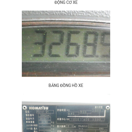
ĐỘNG CƠ XE
BẢNG ĐỒNG HỒ XE