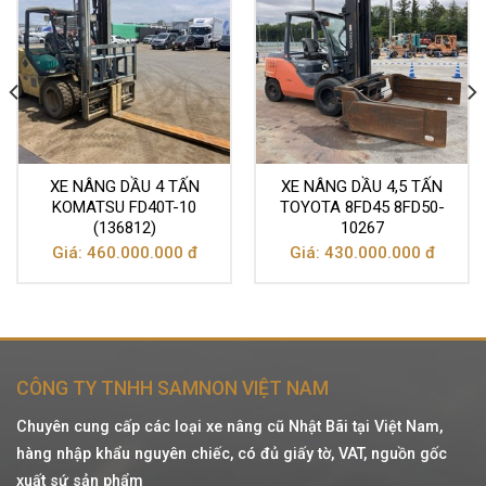
XE NÂNG DẦU 4 TẤN
XE NÂNG DẦU 4,5 TẤN
KOMATSU FD40T-10
TOYOTA 8FD45 8FD50-
(136812)
10267
Giá: 460.000.000 đ
Giá: 430.000.000 đ
CÔNG TY TNHH SAMNON VIỆT NAM
Chuyên cung cấp các loại xe nâng cũ Nhật Bãi tại Việt Nam,
hàng nhập khẩu nguyên chiếc, có đủ giấy tờ, VAT, nguồn gốc
xuất sứ sản phẩm