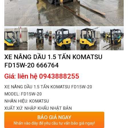
XE NÂNG DẦU 1.5 TẤN KOMATSU
FD15W-20 666764
Giá: liên hệ 0943888255
XE NÂNG DẦU 1.5 TẤN KOMATSU FD15W-20
MODEL: FD15W-20
NHÃN HIỆU: KOMATSU
XUẤT XỨ: NHẬP KHẨU NHẬT BẢN
BÁO GIÁ NGAY
Nhấn vào đây để yêu cầu tư vấn báo giá ngay!