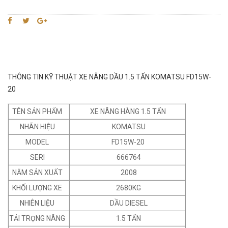
THÔNG TIN KỸ THUẬT XE NÂNG DẦU 1.5 TẤN KOMATSU FD15W-
20
TÊN SẢN PHẨM
XE NÂNG HÀNG 1.5 TẤN
NHÃN HIỆU
KOMATSU
MODEL
FD15W-20
SERI
666764
NĂM SẢN XUẤT
2008
KHỐI LƯỢNG XE
2680KG
NHIÊN LIỆU
DẦU DIESEL
TẢI TRỌNG NÂNG
1.5 TẤN