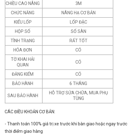
CHIỀU CAO NÂNG
3M
CHỨC NĂNG
NÂNG HẠ CƠ BẢN
KIỂU LỐP
LỐP ĐẶC
HỘP SỐ
SỐ SÀN
TÌNH TRẠNG
RẤT TỐT
HÓA ĐƠN
CÓ
TỜ KHAI HẢI
CÓ
QUAN
ĐĂNG KIỂM
CÓ
BẢO HÀNH
6 THÁNG
HỖ TRỢ SỬA CHỮA, MUA PHỤ
SAU BẢO HÀNH
TÙNG
CÁC ĐIỀU KHOẢN CƠ BẢN:
- Thanh toán 100% giá trị xe trước khi bàn giao hoặc ngay trước
thời điểm giao hàng