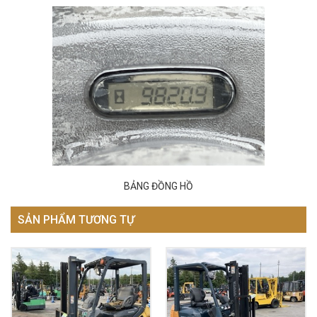
BẢNG ĐỒNG HỒ
SẢN PHẨM TƯƠNG TỰ