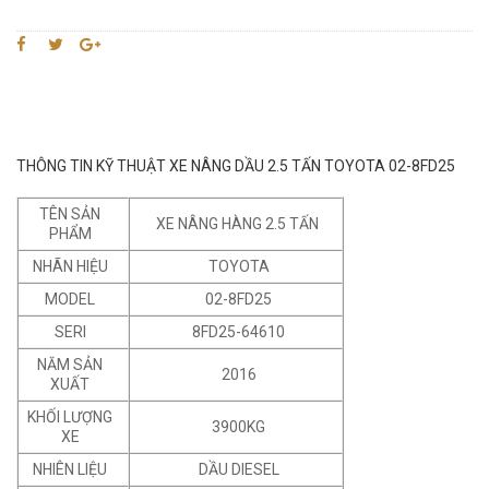
THÔNG TIN KỸ THUẬT XE NÂNG DẦU 2.5 TẤN TOYOTA 02-8FD25
TÊN SẢN
XE NÂNG HÀNG 2.5 TẤN
PHẨM
NHÃN HIỆU
TOYOTA
MODEL
02-8FD25
SERI
8FD25-64610
NĂM SẢN
2016
XUẤT
KHỐI LƯỢNG
3900KG
XE
NHIÊN LIỆU
DẦU DIESEL