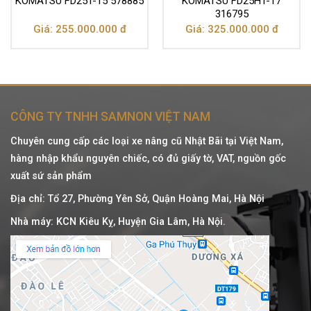
KOMATSU FD25T-15 578885
KOMATSU FD25HT-17
316795
Giá: 255.000.000 đ
Giá: 325.000.000 đ
CÔNG TY TNHH SAMNON VIỆT NAM
Chuyên cung cấp các loại xe nâng cũ Nhật Bãi tại Việt Nam,
hàng nhập khẩu nguyên chiếc, có đủ giấy tờ, VAT, nguồn gốc
xuất sứ sản phẩm
Địa chỉ: Tổ 27, Phường Yên Sở, Quận Hoàng Mai, Hà Nội
Nhà máy: KCN Kiêu Kỵ, Huyện Gia Lâm, Hà Nội.