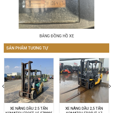
BẢNG ĐỒNG HỒ XE
SẢN PHẨM TƯƠNG TỰ
XE NÂNG DẦU 2.5 TẤN
XE NÂNG DẦU 2,5 TẤN