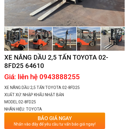
XE NÂNG DẦU 2,5 TẤN TOYOTA 02-
8FD25 64610
Giá: liên hệ 0943888255
XE NÂNG DẦU 2,5 TẤN TOYOTA 02-8FD25
XUẤT XỨ: NHẬP KHẨU NHẬT BẢN
MODEL:02-8FD25 ​
NHÃN HIỆU: TOYOTA
BÁO GIÁ NGAY
Nhấn vào đây để yêu cầu tư vấn báo giá ngay!