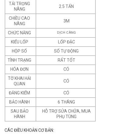
TẢI TRỌNG
2.5 TẤN
NÂNG
CHIỀU CAO
3M
NÂNG
CHỨC NĂNG
DỊCH CÀNG
KIỂU LỐP
LỐP ĐẶC
HỘP SỐ
SỐ TỰ ĐỘNG
TÌNH TRẠNG
RẤT TỐT
HÓA ĐƠN
CÓ
TỜ KHAI HẢI
CÓ
QUAN
ĐĂNG KIỂM
CÓ
BẢO HÀNH
6 THÁNG
SAU BẢO
HỖ TRỢ SỬA CHỮA, MUA
HÀNH
PHỤ TÙNG
CÁC ĐIỀU KHOẢN CƠ BẢN: