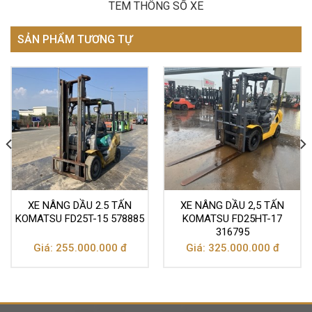
TEM THÔNG SỐ XE
SẢN PHẨM TƯƠNG TỰ
XE NÂNG DẦU 2.5 TẤN
XE NÂNG DẦU 2,5 TẤN
KOMATSU FD25T-15 578885
KOMATSU FD25HT-17
316795
Giá: 255.000.000 đ
Giá: 325.000.000 đ