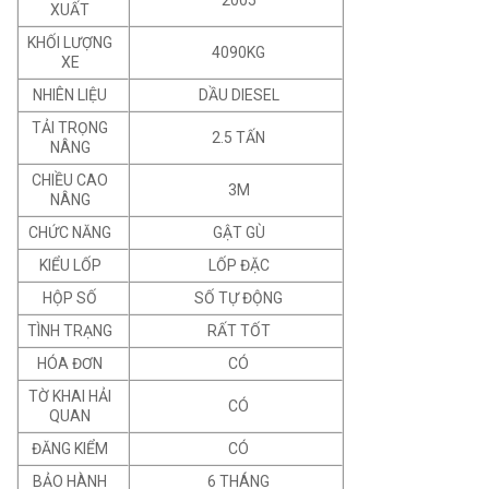
XUẤT
KHỐI LƯỢNG
4090KG
XE
NHIÊN LIỆU
DẦU DIESEL
TẢI TRỌNG
2.5 TẤN
NÂNG
CHIỀU CAO
3M
NÂNG
CHỨC NĂNG
GẬT GÙ
KIỂU LỐP
LỐP ĐẶC
HỘP SỐ
SỐ TỰ ĐỘNG
TÌNH TRẠNG
RẤT TỐT
HÓA ĐƠN
CÓ
TỜ KHAI HẢI
CÓ
QUAN
ĐĂNG KIỂM
CÓ
BẢO HÀNH
6 THÁNG