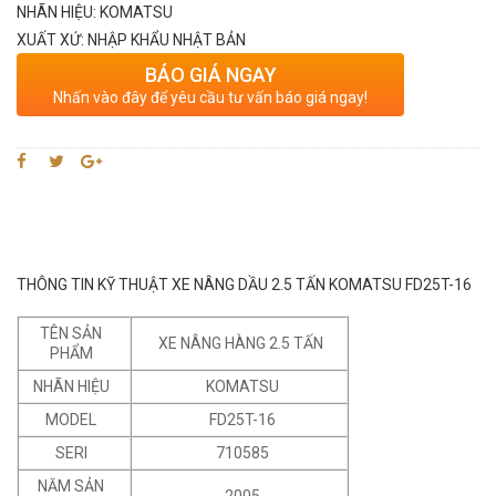
NHÃN HIỆU: KOMATSU
XUẤT XỨ: NHẬP KHẨU NHẬT BẢN
BÁO GIÁ NGAY
Nhấn vào đây để yêu cầu tư vấn báo giá ngay!
THÔNG TIN KỸ THUẬT XE NÂNG DẦU 2.5 TẤN KOMATSU FD25T-16
TÊN SẢN
XE NÂNG HÀNG 2.5 TẤN
PHẨM
NHÃN HIỆU
KOMATSU
MODEL
FD25T-16
SERI
710585
NĂM SẢN
2005