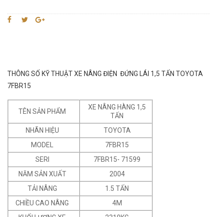
THÔNG SỐ KỸ THUẬT XE NÂNG ĐIỆN ĐỨNG LÁI 1,5 TẤN TOYOTA
7FBR15
XE NÂNG HÀNG 1,5
TÊN SẢN PHẨM
TẤN
NHÃN HIỆU
TOYOTA
MODEL
7FBR15
SERI
7FBR15- 71599
NĂM SẢN XUẤT
2004
TẢI NÂNG
1.5 TẤN
CHIỀU CAO NÂNG
4M