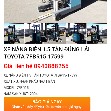
XE NÂNG ĐIỆN 1.5 TẤN ĐỨNG LÁI
TOYOTA 7FBR15 17599
Giá: liên hệ 0943888255
XE NÂNG ĐIỆN 1.5 TẤN TOYOTA 7FBR15-17599
XUẤT XỨ: NHẬP KHẨU NHẬT BẢN
MODEL: 7FBR15
NĂM SẢN XUẤT: 2004
BÁO GIÁ NGAY
Nhấn vào đây để yêu cầu tư vấn báo giá ngay!