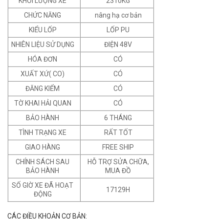
KHỐI LƯỢNG XE
2310KG
CHỨC NĂNG
nâng hạ cơ bản
KIỂU LỐP
LỐP PU
NHIÊN LIỆU SỬ DỤNG
ĐIỆN 48V
HÓA ĐƠN
CÓ
XUẤT XỨ( CO)
CÓ
ĐĂNG KIỂM
CÓ
TỜ KHAI HẢI QUAN
CÓ
BẢO HÀNH
6 THÁNG
TÌNH TRẠNG XE
RẤT TỐT
GIAO HÀNG
FREE SHIP
CHÍNH SÁCH SAU
HỖ TRỢ SỬA CHỮA,
BẢO HÀNH
MUA ĐỒ
SỐ GIỜ XE ĐÃ HOẠT
17129H
ĐỘNG
CÁC ĐIỀU KHOẢN CƠ BẢN: