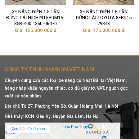
XE NÂNG ĐIỆN 1.5 TẤN
XE NÂNG ĐIỆN 1.5 TẤN
ĐỨNG LÁI NICHIYU FBRM15-
ĐỨNG LÁI TOYOTA 8FBR15
85B-400 1360-06470
29348
Giá: 125.000.000 đ
Giá: 175.000.000 đ
CÔNG TY TNHH SAMNON VIỆT NAM
Chuyên cung cấp các loại xe nâng cũ Nhật Bãi tại Việt Nam,
hàng nhập khẩu nguyên chiếc, có đủ giấy tờ, VAT, nguồn gốc
xuất sứ sản phẩm
Địa chỉ: Tổ 27, Phường Yên Sở, Quận Hoàng Mai, Hà Nội
Nhà máy: KCN Kiêu Kỵ, Huyện Gia Lâm, Hà Nội.