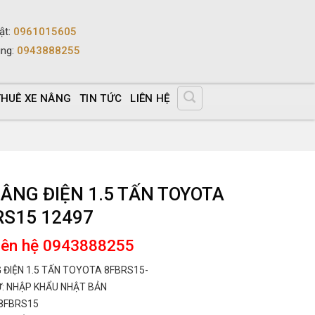
ật
:
0961015605
ùng
:
0943888255
THUÊ XE NÂNG
TIN TỨC
LIÊN HỆ
NÂNG ĐIỆN 1.5 TẤN TOYOTA
RS15 12497
liên hệ 0943888255
 ĐIỆN 1.5 TẤN TOYOTA 8FBRS15-
: NHẬP KHẨU NHẬT BẢN
8FBRS15