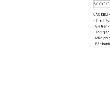
SỐ GIỜ X
CÁC ĐIỀU 
- Thanh to
- Giá trên
- Thời gia
- Miễn phí
- Bảo hành