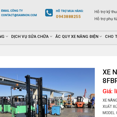
EMAIL
CÔNG TY
HỖ TRỢ
MUA HÀNG
:
Hỗ trợ
kỹ thu
CONTACT@SAMNON.COM
0943888255
Hỗ trợ
phụ t
NG
DỊCH VỤ SỬA CHỮA
ẮC QUY XE NÂNG ĐIỆN
CHO 
XE 
8FB
Giá: 
XE NÂNG
XUẤT XỨ
MODEL: 