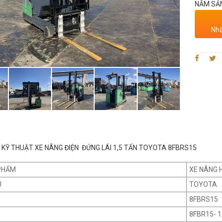
NĂM SẢN
Nhấ
KỸ THUẬT XE NÂNG ĐIỆN ĐỨNG LÁI 1,5 TẤN TOYOTA 8FBRS15
PHẨM
XE NÂNG 
U
TOYOTA
8FBRS15
8FBR15- 