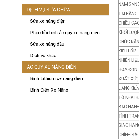
NĂM SẢN 
DỊCH VỤ SỬA CHỮA
TẢI NÂNG
Sửa xe nâng điện
CHIỀU CA
KHỐI LƯỢ
Phục hồi bình ắc quy xe nâng điện
CHỨC NĂ
Sửa xe nâng dầu
KIỂU LỐP
Dịch vụ khác
NHIÊN LIỆ
ẮC QUY XE NÂNG ĐIỆN
HÓA ĐƠN
Bình Lithium xe nâng điện
XUẤT XỨ(
ĐĂNG KIỂ
Bình Điện Xe Nâng
TỜ KHAI H
BẢO HÀN
TÌNH TRẠ
GIAO HÀN
CHÍNH SÁ