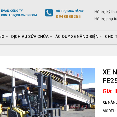
EMAIL
CÔNG TY
HỖ TRỢ
MUA HÀNG
:
Hỗ trợ
kỹ thu
CONTACT@SAMNON.COM
0943888255
Hỗ trợ
phụ t
NG
DỊCH VỤ SỬA CHỮA
ẮC QUY XE NÂNG ĐIỆN
CHO 
XE 
FE25
Giá: 
XE NÂNG
MODEL: 