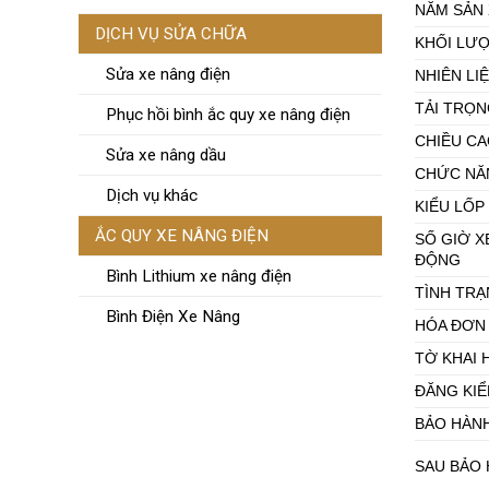
NĂM SẢN
DỊCH VỤ SỬA CHỮA
KHỐI LƯ
Sửa xe nâng điện
NHIÊN LI
TẢI TRỌ
Phục hồi bình ắc quy xe nâng điện
CHIỀU C
Sửa xe nâng dầu
CHỨC NĂ
Dịch vụ khác
KIỂU LỐP
ẮC QUY XE NÂNG ĐIỆN
SỐ GIỜ X
ĐỘNG
Bình Lithium xe nâng điện
TÌNH TR
Bình Điện Xe Nâng
HÓA ĐƠN
TỜ KHAI 
ĐĂNG KI
BẢO HÀN
SAU BẢO