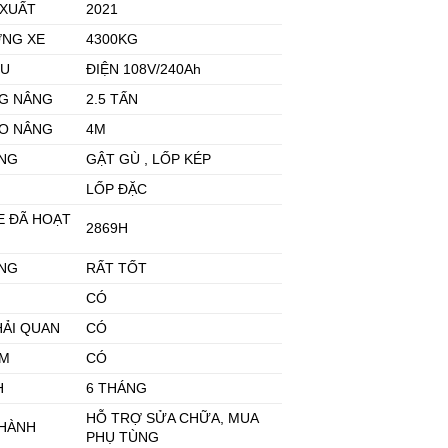
 XUẤT
2021
ỢNG XE
4300KG
ỆU
ĐIỆN 108V/240Ah
NG NÂNG
2.5 TẤN
AO NÂNG
4M
NG
GẬT GÙ , LỐP KÉP
LỐP ĐẶC
E ĐÃ HOẠT
2869H
ẠNG
RẤT TỐT
CÓ
HẢI QUAN
CÓ
ỂM
CÓ
H
6 THÁNG
HỖ TRỢ SỬA CHỮA, MUA
 HÀNH
PHỤ TÙNG