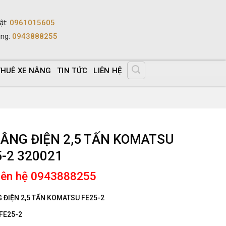
ật
:
0961015605
ùng
:
0943888255
THUÊ XE NÂNG
TIN TỨC
LIÊN HỆ
NÂNG ĐIỆN 2,5 TẤN KOMATSU
-2 320021
liên hệ 0943888255
 ĐIỆN 2,5 TẤN KOMATSU FE25-2
FE25-2