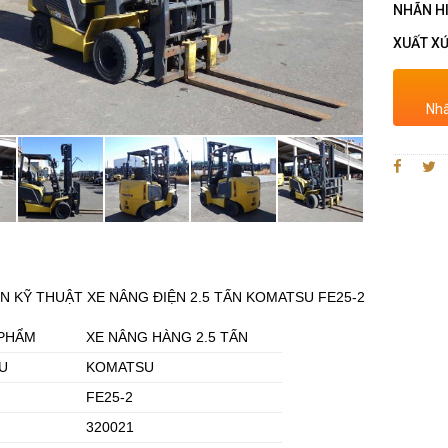
NHÃN H
XUẤT XỨ
Nhấ
N KỸ THUẬT XE NÂNG ĐIỆN 2.5 TẤN KOMATSU FE25-2
 PHẨM
XE NÂNG HÀNG 2.5 TẤN
U
KOMATSU
FE25-2
320021