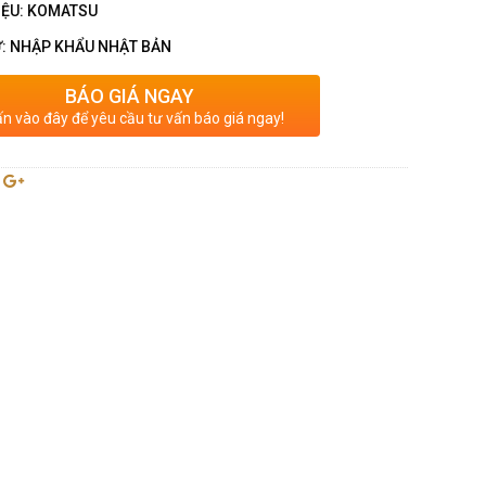
IỆU: KOMATSU
: NHẬP KHẨU NHẬT BẢN
BÁO GIÁ NGAY
n vào đây để yêu cầu tư vấn báo giá ngay!