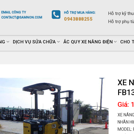
EMAIL
CÔNG TY
HỖ TRỢ
MUA HÀNG
:
Hỗ trợ
kỹ thu
CONTACT@SAMNON.COM
0943888255
Hỗ trợ
phụ t
NG
DỊCH VỤ SỬA CHỮA
ẮC QUY XE NÂNG ĐIỆN
CHO 
XE 
FB1
Giá: 
XE NÂNG
NHÃN HI
MODEL: 