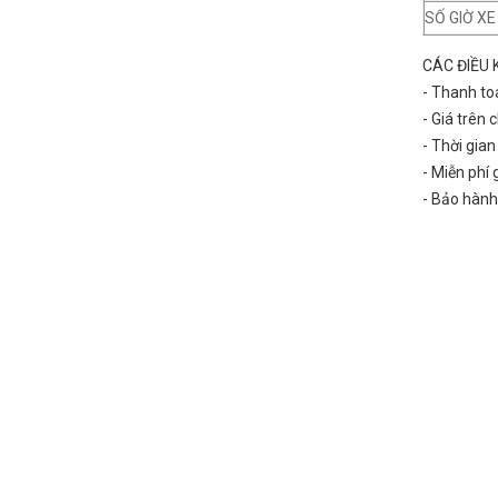
SỐ GIỜ X
CÁC ĐIỀU 
- Thanh to
- Giá trên
- Thời gia
- Miễn phí
- Bảo hành