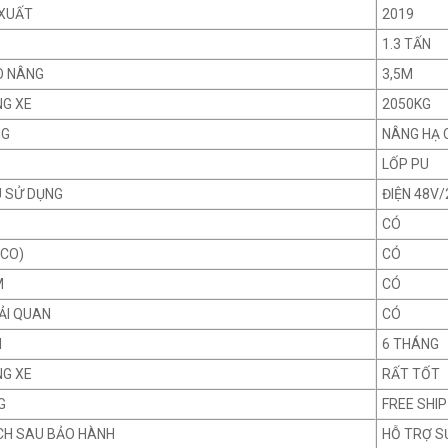
XUẤT
2019
1.3 TẤN
O NÂNG
3,5M
NG XE
2050KG
NG
NÂNG HẠ 
LỐP PU
U SỬ DỤNG
ĐIỆN 48V
CÓ
 CO)
CÓ
M
CÓ
ẢI QUAN
CÓ
H
6 THÁNG
NG XE
RẤT TỐT
G
FREE SHIP
CH SAU BẢO HÀNH
HỖ TRỢ S