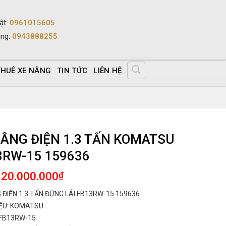
ật
:
0961015605
ùng
:
0943888255
THUÊ XE NÂNG
TIN TỨC
LIÊN HỆ
NÂNG ĐIỆN 1.3 TẤN KOMATSU
3RW-15 159636
120.000.000
₫
 ĐIỆN 1.3 TẤN ĐỨNG LÁI FB13RW-15 159636
ỆU: KOMATSU
FB13RW-15