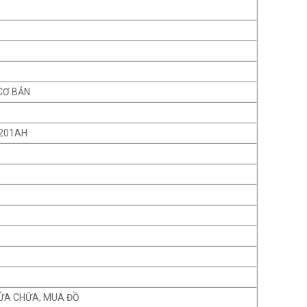
CƠ BẢN
/201AH
ỬA CHỮA, MUA ĐỒ