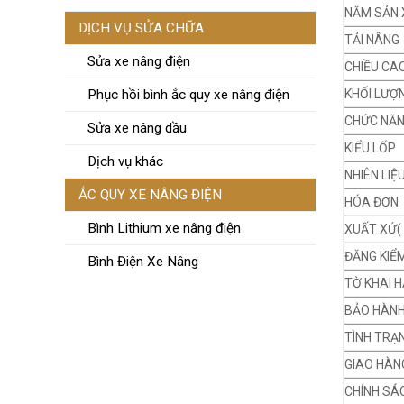
NĂM SẢN 
DỊCH VỤ SỬA CHỮA
TẢI NÂNG
Sửa xe nâng điện
CHIỀU CA
KHỐI LƯỢ
Phục hồi bình ắc quy xe nâng điện
CHỨC NĂ
Sửa xe nâng dầu
KIỂU LỐP
Dịch vụ khác
NHIÊN LIỆ
ẮC QUY XE NÂNG ĐIỆN
HÓA ĐƠN
Bình Lithium xe nâng điện
XUẤT XỨ(
ĐĂNG KIỂ
Bình Điện Xe Nâng
TỜ KHAI H
BẢO HÀN
TÌNH TRẠ
GIAO HÀN
CHÍNH SÁ