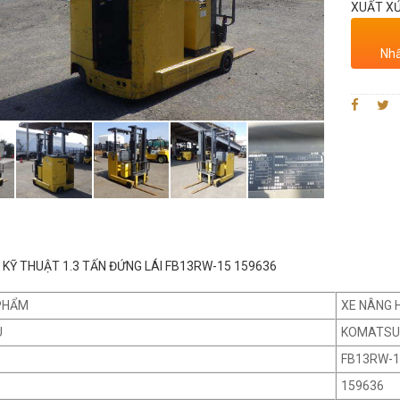
XUẤT XỨ
Nhấ
KỸ THUẬT 1.3 TẤN ĐỨNG LÁI FB13RW-15 159636
PHẨM
XE NÂNG 
U
KOMATSU
FB13RW-
159636