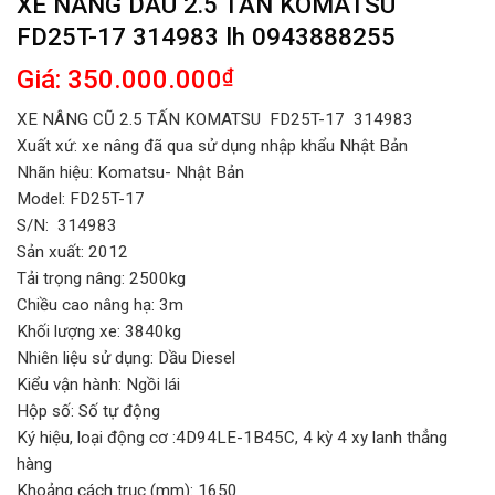
XE NÂNG DẦU 2.5 TẤN KOMATSU
FD25T-17 314983 lh 0943888255
Giá: 350.000.000
₫
XE NÂNG CŨ 2.5 TẤN KOMATSU
FD25T-17 314983
Xuất xứ: xe nâng đã qua sử dụng nhập khẩu Nhật Bản
Nhãn hiệu: Komatsu- Nhật Bản
Model: FD25T-17
S/N: 314983
Sản xuất: 2012
Tải trọng nâng: 2500kg
Chiều cao nâng hạ: 3m
Khối lượng xe: 3840kg
Nhiên liệu sử dụng: Dầu Diesel
Kiểu vận hành: Ngồi lái
Hộp số: Số tự động
Ký hiệu, loại động cơ :4D94LE-1B45C, 4 kỳ 4 xy lanh thẳng
hàng
Khoảng cách trục (mm): 1650