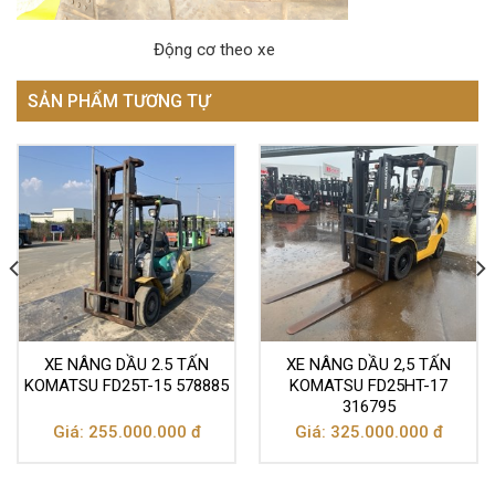
Động cơ theo xe
SẢN PHẨM TƯƠNG TỰ
XE NÂNG DẦU 2.5 TẤN
XE NÂNG DẦU 2,5 TẤN
KOMATSU FD25T-15 578885
KOMATSU FD25HT-17
316795
Giá: 255.000.000 đ
Giá: 325.000.000 đ