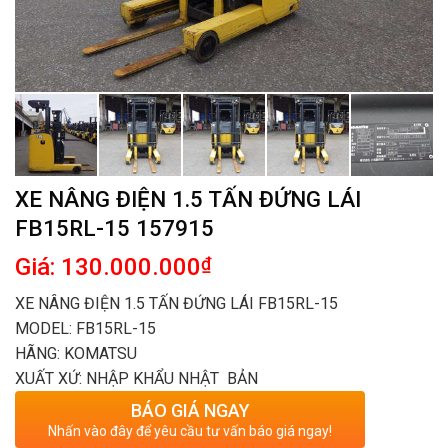
XE NÂNG ĐIỆN 1.5 TẤN ĐỨNG LÁI
FB15RL-15 157915
Giá: 130.000.000
₫
XE NÂNG ĐIỆN 1.5 TẤN ĐỨNG LÁI FB15RL-15
MODEL: FB15RL-15
HÃNG: KOMATSU
XUẤT XỨ: NHẬP KHẨU NHẬT BẢN
BÁO GIÁ NGAY
Nhấn vào đây để yêu cầu tư vấn báo giá ngay!