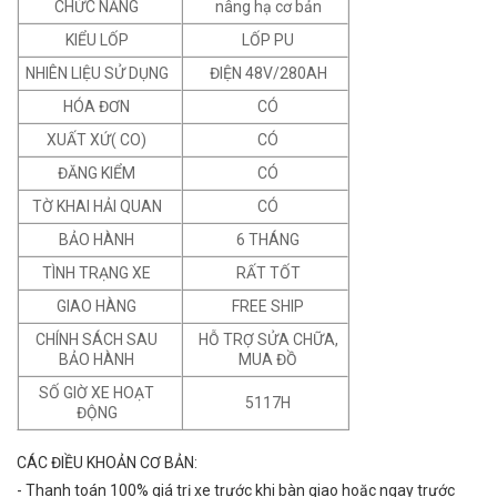
CHỨC NĂNG
nâng hạ cơ bản
KIỂU LỐP
LỐP PU
NHIÊN LIỆU SỬ DỤNG
ĐIỆN 48V/280AH
HÓA ĐƠN
CÓ
XUẤT XỨ( CO)
CÓ
ĐĂNG KIỂM
CÓ
TỜ KHAI HẢI QUAN
CÓ
BẢO HÀNH
6 THÁNG
TÌNH TRẠNG XE
RẤT TỐT
GIAO HÀNG
FREE SHIP
CHÍNH SÁCH SAU
HỖ TRỢ SỬA CHỮA,
BẢO HÀNH
MUA ĐỒ
SỐ GIỜ XE HOẠT
5117H
ĐỘNG
CÁC ĐIỀU KHOẢN CƠ BẢN:
- Thanh toán 100% giá trị xe trước khi bàn giao hoặc ngay trước