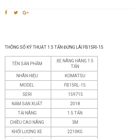
THÔNG SỐ KỸ THUẬT 1.5 TẤN ĐỨNG LÁI FB15Rl-15
XE NÂNG HÀNG 1.5
TÊN SẢN PHẨM
TẤN
NHÃN HIỆU
KOMATSU
MODEL
FB15RL-15
SERI
159715
NĂM SẢN XUẤT
2018
TẢI NÂNG
1.5 TẤN
CHIỀU CAO NÂNG
3M
KHỐI LƯỢNG XE
2210KG