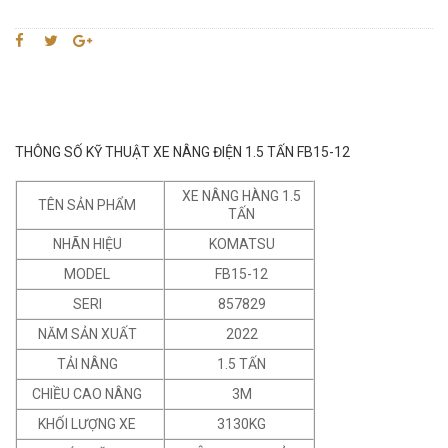
THÔNG SỐ KỸ THUẬT XE NÂNG ĐIỆN 1.5 TẤN FB15-12
XE NÂNG HÀNG 1.5
TÊN SẢN PHẨM
TẤN
NHÃN HIỆU
KOMATSU
MODEL
FB15-12
SERI
857829
NĂM SẢN XUẤT
2022
TẢI NÂNG
1.5 TẤN
CHIỀU CAO NÂNG
3M
KHỐI LƯỢNG XE
3130KG