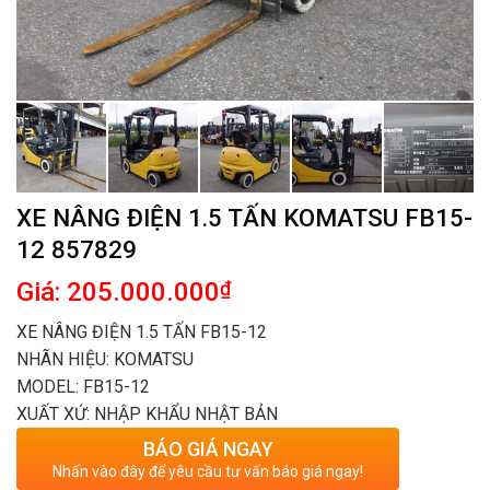
XE NÂNG ĐIỆN 1.5 TẤN KOMATSU FB15-
12 857829
Giá: 205.000.000
₫
XE NÂNG ĐIỆN 1.5 TẤN FB15-12
NHÃN HIỆU: KOMATSU
MODEL: FB15-12
XUẤT XỨ: NHẬP KHẨU NHẬT BẢN
BÁO GIÁ NGAY
Nhấn vào đây để yêu cầu tư vấn báo giá ngay!