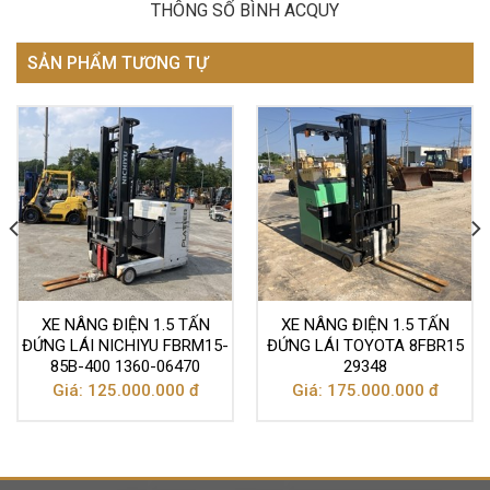
THÔNG SỐ BÌNH ACQUY
SẢN PHẨM TƯƠNG TỰ
XE NÂNG ĐIỆN 1.5 TẤN
XE NÂNG ĐIỆN 1.5 TẤN
ĐỨNG LÁI NICHIYU FBRM15-
ĐỨNG LÁI TOYOTA 8FBR15
85B-400 1360-06470
29348
Giá: 125.000.000 đ
Giá: 175.000.000 đ