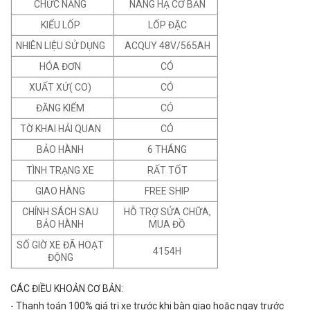
CHỨC NĂNG
NÂNG HẠ CƠ BẢN
KIỂU LỐP
LỐP ĐẶC
NHIÊN LIỆU SỬ DỤNG
ACQUY 48V/565AH
HÓA ĐƠN
CÓ
XUẤT XỨ( CO)
CÓ
ĐĂNG KIỂM
CÓ
TỜ KHAI HẢI QUAN
CÓ
BẢO HÀNH
6 THÁNG
TÌNH TRẠNG XE
RẤT TỐT
GIAO HÀNG
FREE SHIP
CHÍNH SÁCH SAU
HỖ TRỢ SỬA CHỮA,
BẢO HÀNH
MUA ĐỒ
SỐ GIỜ XE ĐÃ HOẠT
4154H
ĐỘNG
CÁC ĐIỀU KHOẢN CƠ BẢN:
- Thanh toán 100% giá trị xe trước khi bàn giao hoặc ngay trước