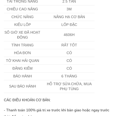
TẢI TRỌNG NÂNG
2.5 TẤN
CHIỀU CAO NÂNG
3M
CHỨC NĂNG
NÂNG HẠ CƠ BẢN
KIỂU LỐP
LỐP ĐẶC
SỐ GIỜ XE ĐÃ HOẠT
4606H
ĐỘNG
TÌNH TRẠNG
RẤT TỐT
HÓA ĐƠN
CÓ
TỜ KHAI HẢI QUAN
CÓ
ĐĂNG KIỂM
CÓ
BẢO HÀNH
6 THÁNG
HỖ TRỢ SỬA CHỮA, MUA
SAU BẢO HÀNH
PHỤ TÙNG
CÁC ĐIỀU KHOẢN CƠ BẢN:
- Thanh toán 100% giá trị xe trước khi bàn giao hoặc ngay trước