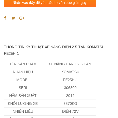
Nhấn vào đây để yêu cầu tư vấn báo giá ngay!
THÔNG TIN KỸ THUẬT XE NÂNG ĐIỆN 2.5 TẤN KOMATSU
FE25H-1
TÊN SẢN PHẨM
XE NÂNG HÀNG 2.5 TẤN
NHÃN HIỆU
KOMATSU
MODEL
FE25H-1
SERI
306809
NĂM SẢN XUẤT
2019
KHỐI LƯỢNG XE
3870KG
NHIÊN LIỆU
ĐIỆN 72V