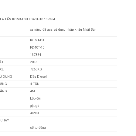
 4 TẤN KOMATSU FD40T-10 137364
xe nâng đã qua sử dụng nhập khẩu Nhật Bản
KOMATSU
FD40T-10
137364
ẤT
2013
XE
7260KG
SỬ DỤNG
Dầu Diesel
NÂNG
4 TẤN
NÂNG
4M
Lốp đôi
gật gù
4D95L
Ã CHẠY
số tự động