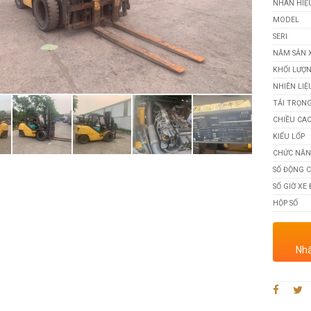
NHÃN HIỆ
MODEL
SERI
NĂM SẢN 
KHỐI LƯỢ
NHIÊN LIỆ
TẢI TRỌN
CHIỀU CA
KIỂU LỐP
CHỨC NĂ
SỐ ĐỘNG 
SỐ GIỜ XE
HỘP SỐ
Nhấ