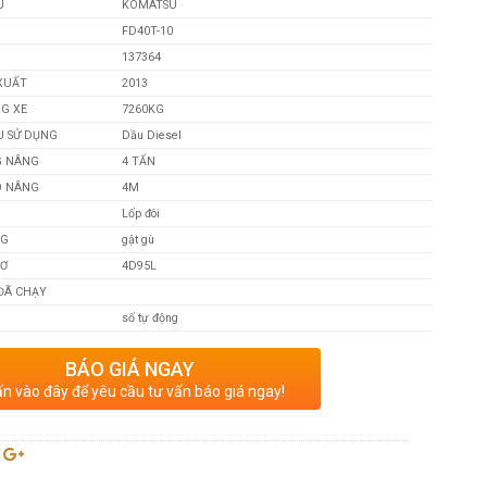
U
KOMATSU
FD40T-10
137364
XUẤT
2013
NG XE
7260KG
U SỬ DỤNG
Dầu Diesel
G NÂNG
4 TẤN
O NÂNG
4M
Lốp đôi
NG
gật gù
CƠ
4D95L
 ĐÃ CHẠY
số tự động
BÁO GIÁ NGAY
n vào đây để yêu cầu tư vấn báo giá ngay!