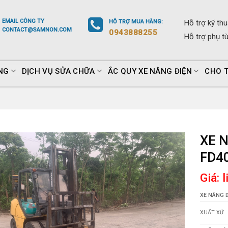
EMAIL
CÔNG TY
HỖ TRỢ
MUA HÀNG
:
Hỗ trợ
kỹ thu
CONTACT@SAMNON.COM
0943888255
Hỗ trợ
phụ t
NG
DỊCH VỤ SỬA CHỮA
ẮC QUY XE NÂNG ĐIỆN
CHO 
XE 
FD4
Giá: 
XE NÂNG D
XUẤT XỨ