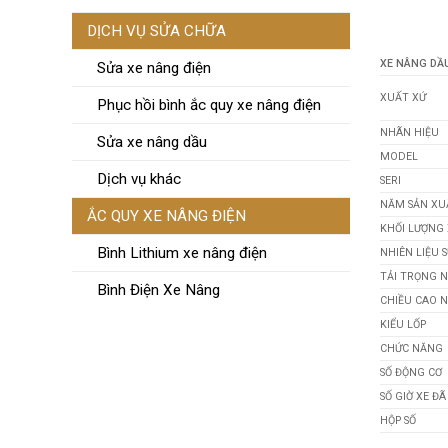
DỊCH VỤ SỬA CHỮA
XE NÂNG DẦU
Sửa xe nâng điện
XUẤT XỨ
Phục hồi bình ắc quy xe nâng điện
NHÃN HIỆU
Sửa xe nâng dầu
MODEL
Dịch vụ khác
SERI
NĂM SẢN XU
ẮC QUY XE NÂNG ĐIỆN
KHỐI LƯỢNG 
Bình Lithium xe nâng điện
NHIÊN LIỆU 
TẢI TRỌNG 
Bình Điện Xe Nâng
CHIỀU CAO 
KIỂU LỐP
CHỨC NĂNG
SỐ ĐỘNG CƠ
SỐ GIỜ XE Đ
HỘP SỐ