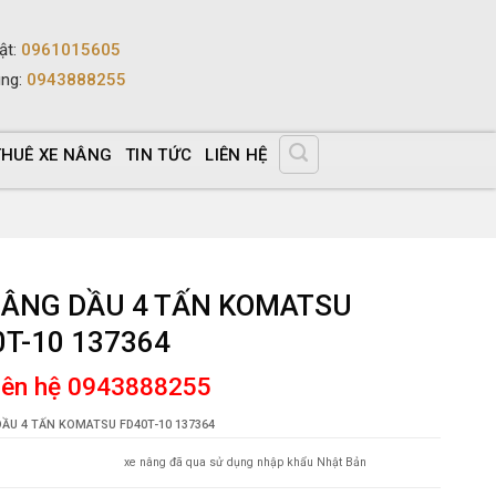
ật
:
0961015605
ùng
:
0943888255
THUÊ XE NÂNG
TIN TỨC
LIÊN HỆ
NÂNG DẦU 4 TẤN KOMATSU
0T-10 137364
liên hệ 0943888255
ẦU 4 TẤN KOMATSU FD40T-10 137364
xe nâng đã qua sử dụng nhập khẩu Nhật Bản