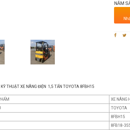
NĂM SẢ
Nhấ
KỸ THUẬT XE NÂNG ĐIỆN 1,5 TẤN TOYOTA 8FBH15
PHẨM
XE NÂNG 
U
TOYOTA
8FBH15
8FB18-35