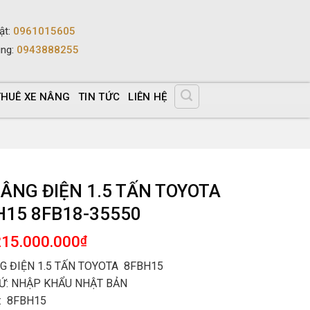
ật
:
0961015605
ùng
:
0943888255
THUÊ XE NÂNG
TIN TỨC
LIÊN HỆ
NÂNG ĐIỆN 1.5 TẤN TOYOTA
H15 8FB18-35550
215.000.000
₫
G ĐIỆN 1.5 TẤN TOYOTA 8FBH15
Ứ: NHẬP KHẨU NHẬT BẢN
: 8FBH15