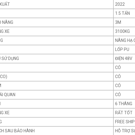
XUẤT
2022
1.5 TẤN
O NÂNG
3M
NG XE
3100KG
NG
NÂNG HẠ 
LỐP PU
U SỬ DỤNG
ĐIỆN 48V
CÓ
 CO)
CÓ
M
CÓ
ẢI QUAN
CÓ
H
6 THÁNG
NG XE
RẤT TỐT
G
FREE SHIP
CH SAU BẢO HÀNH
HỖ TRỢ S