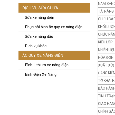
NĂM SẢN 
DỊCH VỤ SỬA CHỮA
TẢI NÂNG
Sửa xe nâng điện
CHIỀU CA
KHỐI LƯỢ
Phục hồi bình ắc quy xe nâng điện
CHỨC NĂ
Sửa xe nâng dầu
KIỂU LỐP
Dịch vụ khác
NHIÊN LIỆ
ẮC QUY XE NÂNG ĐIỆN
HÓA ĐƠN
Bình Lithium xe nâng điện
XUẤT XỨ(
ĐĂNG KIỂ
Bình Điện Xe Nâng
TỜ KHAI H
BẢO HÀN
TÌNH TRẠ
GIAO HÀN
CHÍNH SÁ