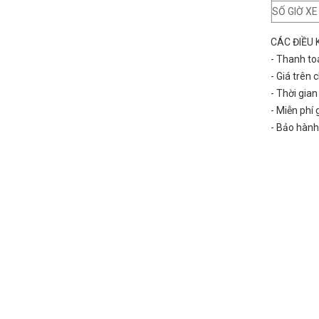
SỐ GIỜ X
CÁC ĐIỀU 
- Thanh to
- Giá trên
- Thời gia
- Miễn phí
- Bảo hành