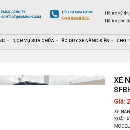
EMAIL
CÔNG TY
HỖ TRỢ
MUA HÀNG
:
Hỗ trợ
kỹ thu
CONTACT@SAMNON.COM
0943888255
Hỗ trợ
phụ t
NG
DỊCH VỤ SỬA CHỮA
ẮC QUY XE NÂNG ĐIỆN
CHO 
XE 
8FB
Giá: 
XE NÂN
XUẤT X
MODEL