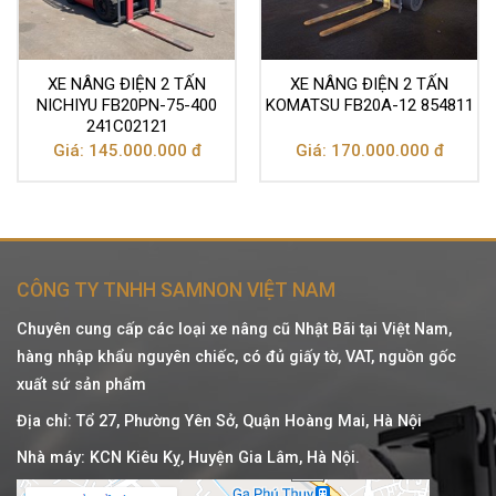
XE NÂNG ĐIỆN 2 TẤN
XE NÂNG ĐIỆN 2 TẤN
NICHIYU FB20PN-75-400
KOMATSU FB20A-12 854811
241C02121
Giá: 145.000.000 đ
Giá: 170.000.000 đ
CÔNG TY TNHH SAMNON VIỆT NAM
Chuyên cung cấp các loại xe nâng cũ Nhật Bãi tại Việt Nam,
hàng nhập khẩu nguyên chiếc, có đủ giấy tờ, VAT, nguồn gốc
xuất sứ sản phẩm
Địa chỉ: Tổ 27, Phường Yên Sở, Quận Hoàng Mai, Hà Nội
Nhà máy: KCN Kiêu Kỵ, Huyện Gia Lâm, Hà Nội.