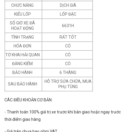
CHỨC NĂNG
DỊCH GIÁ
KIỂU LỐP
LỐP ĐẶC
SỐ GIỜ XE ĐÃ
6631H
HOẠT ĐỘNG
TÌNH TRẠNG
RẤT TỐT
HÓA ĐƠN
CÓ
TỜ KHAI HẢI QUAN
CÓ
ĐĂNG KIỂM
CÓ
BẢO HÀNH
6 THÁNG
HỖ TRỢ SỬA CHỮA, MUA
SAU BẢO HÀNH
PHỤ TÙNG
CÁC ĐIỀU KHOẢN CƠ BẢN:
- Thanh toán 100% giá trị xe trước khi bàn giao hoặc ngay trước
thời điểm giao hàng
- Giá trên chưa bao gồm VAT