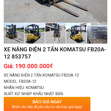
XE NÂNG ĐIỆN 2 TẤN KOMATSU FB20A-
12 853757
Giá: 190.000.000
₫
XE NÂNG ĐIỆN 2 TẤN KOMATSU FB20A-12
MODEL: FB20A-12
NHÃN HIỆU: KOMATSU
XUẤT XỨ: NHẬP KHẨU NHẬT BẢN
BÁO GIÁ NGAY
Nhấn vào đây để yêu cầu tư vấn báo giá ngay!