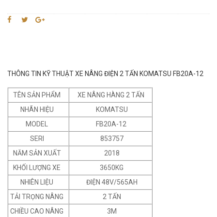
THÔNG TIN KỸ THUẬT XE NÂNG ĐIỆN 2 TẤN KOMATSU FB20A-12
TÊN SẢN PHẨM
XE NÂNG HÀNG 2 TẤN
NHÃN HIỆU
KOMATSU
MODEL
FB20A-12
SERI
853757
NĂM SẢN XUẤT
2018
KHỐI LƯỢNG XE
3650KG
NHIÊN LIỆU
ĐIỆN 48V/565AH
TẢI TRỌNG NÂNG
2 TẤN
CHIỀU CAO NÂNG
3M