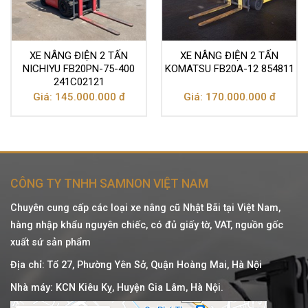
XE NÂNG ĐIỆN 2 TẤN
XE NÂNG ĐIỆN 2 TẤN
NICHIYU FB20PN-75-400
KOMATSU FB20A-12 854811
241C02121
Giá: 145.000.000 đ
Giá: 170.000.000 đ
CÔNG TY TNHH SAMNON VIỆT NAM
Chuyên cung cấp các loại xe nâng cũ Nhật Bãi tại Việt Nam,
hàng nhập khẩu nguyên chiếc, có đủ giấy tờ, VAT, nguồn gốc
xuất sứ sản phẩm
Địa chỉ: Tổ 27, Phường Yên Sở, Quận Hoàng Mai, Hà Nội
Nhà máy: KCN Kiêu Kỵ, Huyện Gia Lâm, Hà Nội.