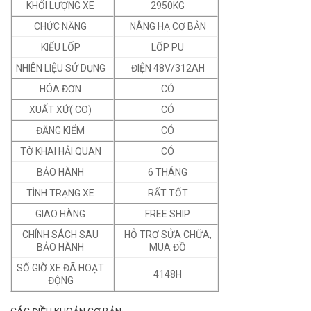
KHỐI LƯỢNG XE
2950KG
CHỨC NĂNG
NÂNG HẠ CƠ BẢN
KIỂU LỐP
LỐP PU
NHIÊN LIỆU SỬ DỤNG
ĐIỆN 48V/312AH
HÓA ĐƠN
CÓ
XUẤT XỨ( CO)
CÓ
ĐĂNG KIỂM
CÓ
TỜ KHAI HẢI QUAN
CÓ
BẢO HÀNH
6 THÁNG
TÌNH TRẠNG XE
RẤT TỐT
GIAO HÀNG
FREE SHIP
CHÍNH SÁCH SAU
HỖ TRỢ SỬA CHỮA,
BẢO HÀNH
MUA ĐỒ
SỐ GIỜ XE ĐÃ HOẠT
4148H
ĐỘNG