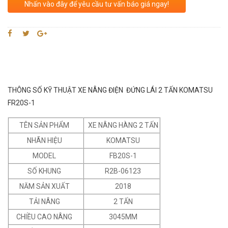
Nhấn vào đây để yêu cầu tư vấn báo giá ngay!
THÔNG SỐ KỸ THUẬT XE NÂNG ĐIỆN ĐỨNG LÁI 2 TẤN KOMATSU
FR20S-1
TÊN SẢN PHẨM
XE NÂNG HÀNG 2 TẤN
NHÃN HIỆU
KOMATSU
MODEL
FB20S-1
SỐ KHUNG
R2B-06123
NĂM SẢN XUẤT
2018
TẢI NÂNG
2 TẤN
CHIỀU CAO NÂNG
3045MM